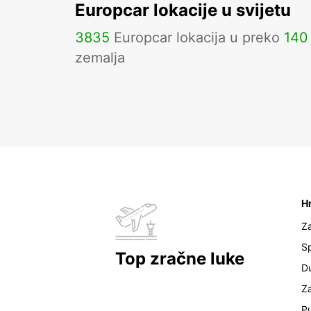
Europcar lokacije u svijetu
3835
Europcar lokacija u preko
140
zemalja
H
Z
Sp
Top zračne luke
D
Z
Pu