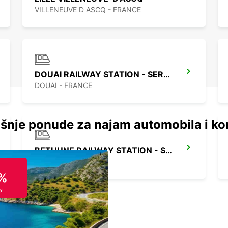
VILLENEUVE D ASCQ - FRANCE
DOUAI RAILWAY STATION - SERVICE POINT
DOUAI - FRANCE
šnje ponude za najam automobila i ko
BETHUNE RAILWAY STATION - SERVICE POINT
BETHUNE - FRANCE
%
a!