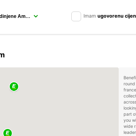
Imam
ugovorenu cije
om
Benefi
round 
france
collec
across
lookin
part o
you wi
wide r
leader