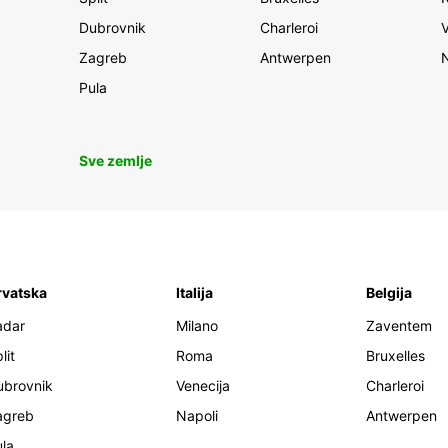
Dubrovnik
Charleroi
Zagreb
Antwerpen
Pula
Sve zemlje
rvatska
Italija
Belgija
adar
Milano
Zaventem
lit
Roma
Bruxelles
ubrovnik
Venecija
Charleroi
agreb
Napoli
Antwerpen
la