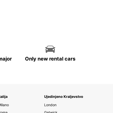
major
Only new rental cars
talija
Ujedinjeno Kraljevstvo
Milano
London
Roma
Gatwick