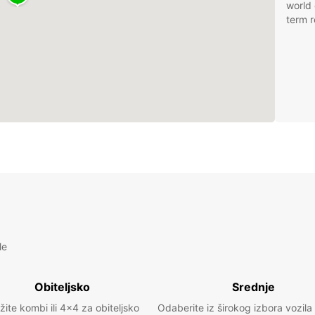
world 
term r
le
Obiteljsko
Srednje
žite kombi ili 4x4 za obiteljsko
Odaberite iz širokog izbora vozila