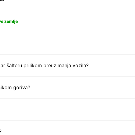
ve zemlje
ar šalteru prilikom preuzimanja vozila?
nikom goriva?
?