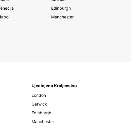
Venecija
Edinburgh
Napoli
Manchester
Ujedinjeno Kraljevstvo
London
Gatwick
Edinburgh
Manchester