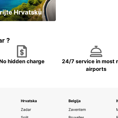
rijte Hrvatsku
vozila u Hrvatskoj
ar ?
No hidden charge
24/7 service in most 
airports
Hrvatska
Belgija
I
Zadar
Zaventem
Split
Bruxelles