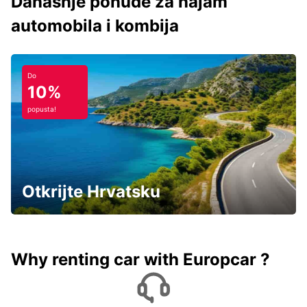
Današnje ponude za najam
automobila i kombija
Do
10%
popusta!
Otkrijte Hrvatsku
Why renting car with Europcar ?