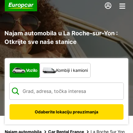
Najam automobila u La Roche-sur-Yon :
Otkrijte sve naše stanice
Koja vrsta vozila?
Vozilo
Kombiji i kamioni
Odaberite lokaciju preuzimanja
Najam automobila
Car Rental France
La Roche Sur Yon