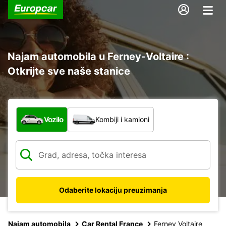
Najam automobila u Ferney-Voltaire :
Otkrijte sve naše stanice
Koja vrsta vozila?
Vozilo
Kombiji i kamioni
Odaberite lokaciju preuzimanja
Najam automobila
Car Rental France
Ferney Voltaire