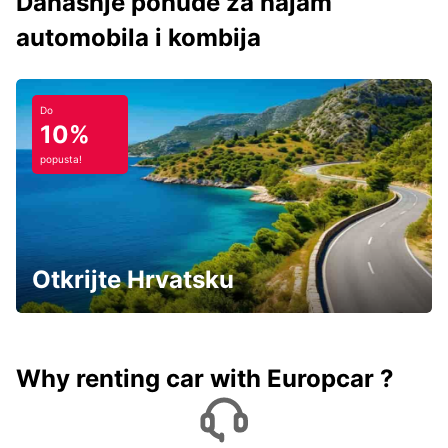
Današnje ponude za najam
automobila i kombija
Do
10%
popusta!
Otkrijte Hrvatsku
Why renting car with Europcar ?