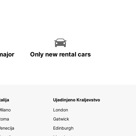
major
Only new rental cars
talija
Ujedinjeno Kraljevstvo
Milano
London
Roma
Gatwick
Venecija
Edinburgh