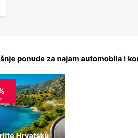
šnje ponude za najam automobila i ko
%
a!
rijte Hrvatsku