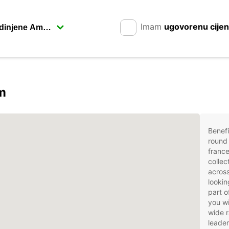
Imam
ugovorenu cije
m
Benefi
round 
france
collec
across
lookin
part o
you wi
wide r
leader