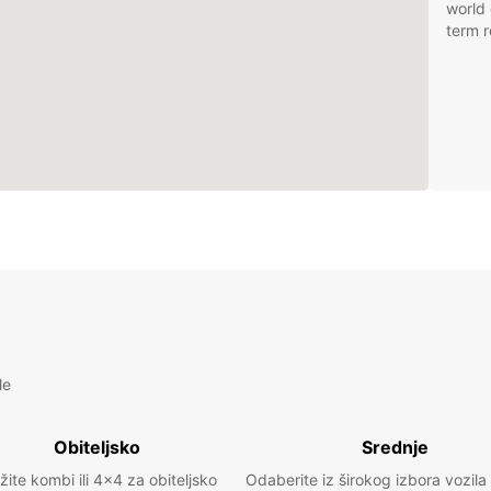
world 
term r
le
Obiteljsko
Srednje
žite kombi ili 4x4 za obiteljsko
Odaberite iz širokog izbora vozila