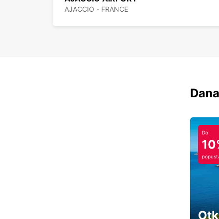
AJACCIO - FRANCE
Dana
Do
10
popust
Otk