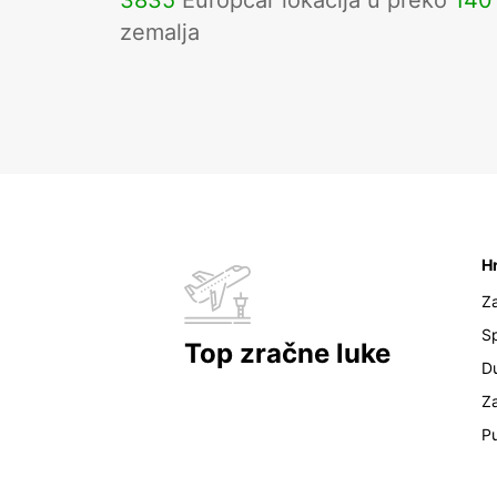
3835
Europcar lokacija u preko
140
zemalja
H
Z
Sp
Top zračne luke
D
Z
Pu