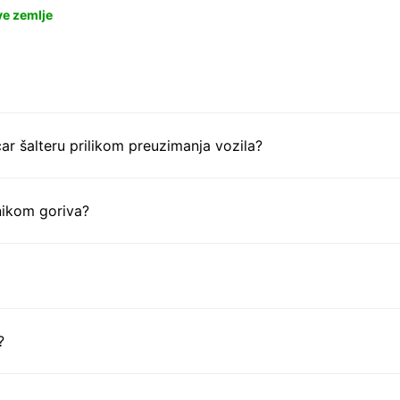
ve zemlje
ar šalteru prilikom preuzimanja vozila?
nikom goriva?
?