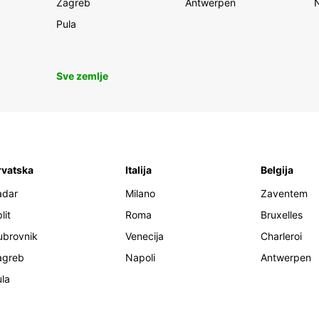
Zagreb
Antwerpen
Pula
Sve zemlje
rvatska
Italija
Belgija
adar
Milano
Zaventem
lit
Roma
Bruxelles
ubrovnik
Venecija
Charleroi
agreb
Napoli
Antwerpen
la