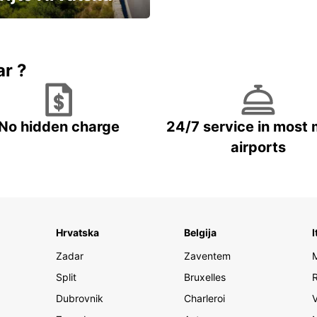
vozila u Hrvatskoj
ar ?
No hidden charge
24/7 service in most 
airports
Hrvatska
Belgija
I
Zadar
Zaventem
Split
Bruxelles
Dubrovnik
Charleroi