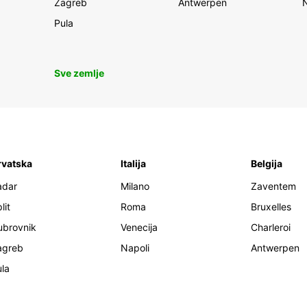
Zagreb
Antwerpen
Pula
Sve zemlje
rvatska
Italija
Belgija
adar
Milano
Zaventem
lit
Roma
Bruxelles
ubrovnik
Venecija
Charleroi
agreb
Napoli
Antwerpen
la