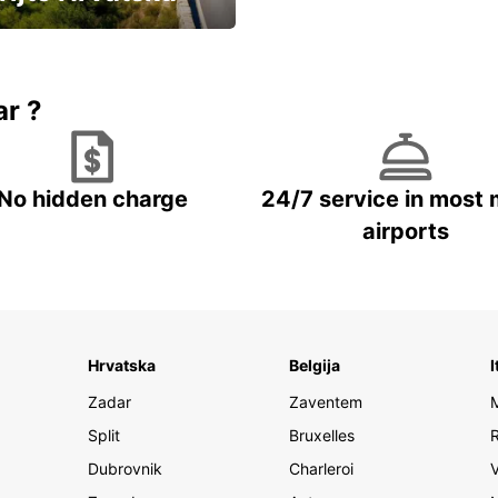
vozila u Hrvatskoj
ar ?
No hidden charge
24/7 service in most 
airports
Hrvatska
Belgija
I
Zadar
Zaventem
Split
Bruxelles
Dubrovnik
Charleroi