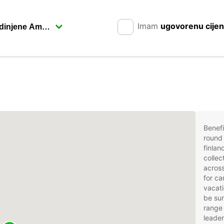
Imam
ugovorenu cije
Benefi
round 
finlan
collec
across
for ca
vacati
be sur
range 
leader