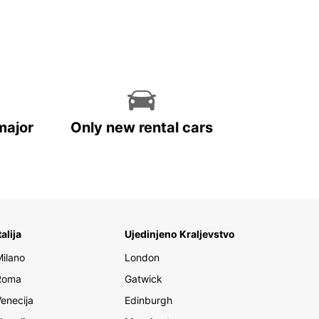
major
Only new rental cars
talija
Ujedinjeno Kraljevstvo
Milano
London
Roma
Gatwick
Venecija
Edinburgh