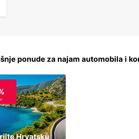
šnje ponude za najam automobila i ko
%
a!
rijte Hrvatsku