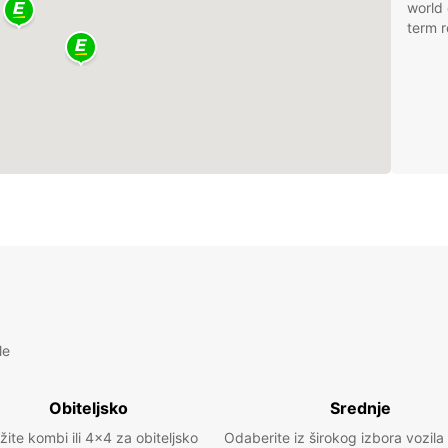
world 
term r
le
Obiteljsko
Srednje
žite kombi ili 4x4 za obiteljsko
Odaberite iz širokog izbora vozila