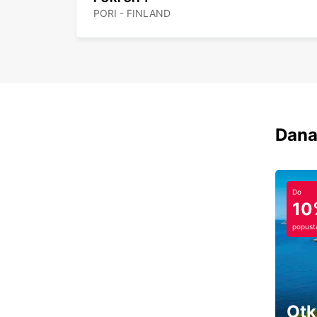
PORI - FINLAND
Dana
Do
10
popust
Otk