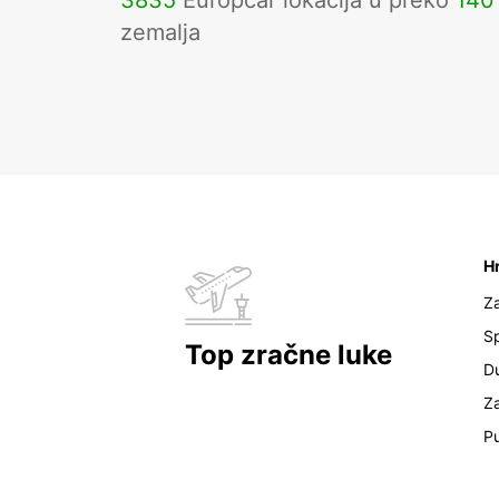
3835
Europcar lokacija u preko
140
zemalja
H
Z
Sp
Top zračne luke
D
Z
Pu