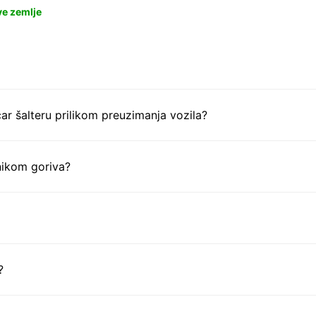
ve zemlje
ar šalteru prilikom preuzimanja vozila?
nikom goriva?
?