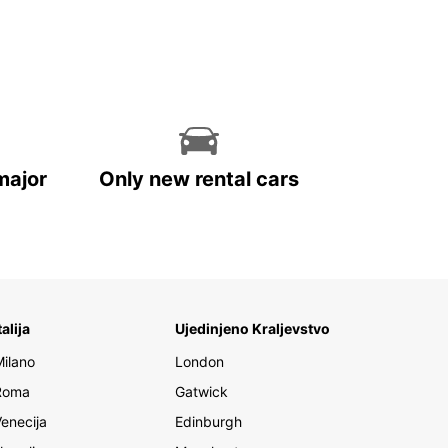
major
Only new rental cars
talija
Ujedinjeno Kraljevstvo
Milano
London
Roma
Gatwick
Venecija
Edinburgh