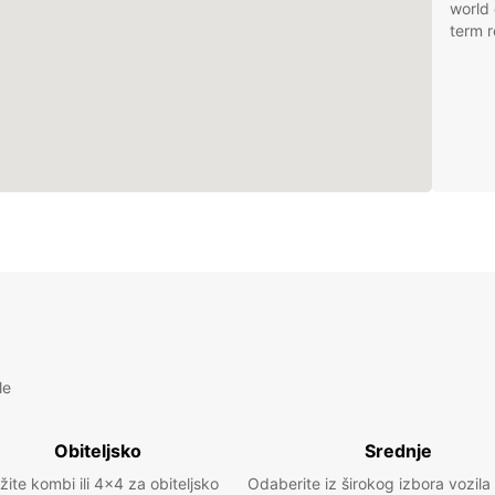
world 
term r
le
Obiteljsko
Srednje
žite kombi ili 4x4 za obiteljsko
Odaberite iz širokog izbora vozila