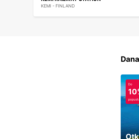
KEMI - FINLAND
Dana
Do
10
popust
Otk