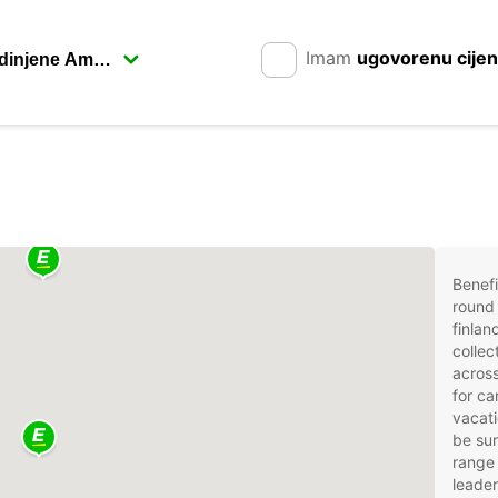
Imam
ugovorenu cije
Benefi
round 
finlan
collec
across
for ca
vacati
be sur
range 
leader