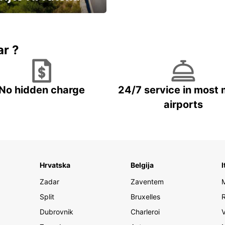
vozila u Hrvatskoj
ar ?
No hidden charge
24/7 service in most 
airports
Hrvatska
Belgija
I
Zadar
Zaventem
Split
Bruxelles
Dubrovnik
Charleroi