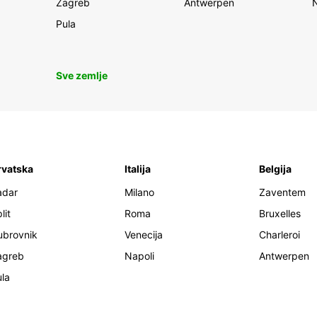
Zagreb
Antwerpen
Pula
Sve zemlje
rvatska
Italija
Belgija
adar
Milano
Zaventem
lit
Roma
Bruxelles
ubrovnik
Venecija
Charleroi
agreb
Napoli
Antwerpen
la