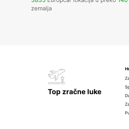
3835
Europcar lokacija u preko
140
zemalja
H
Z
Sp
Top zračne luke
D
Z
Pu