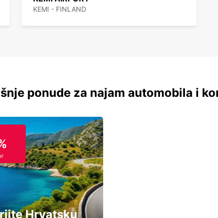
KEMI - FINLAND
šnje ponude za najam automobila i ko
%
a!
rijte Hrvatsku