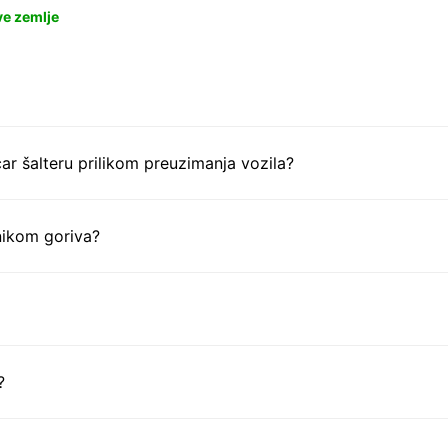
ve zemlje
ar šalteru prilikom preuzimanja vozila?
nikom goriva?
?