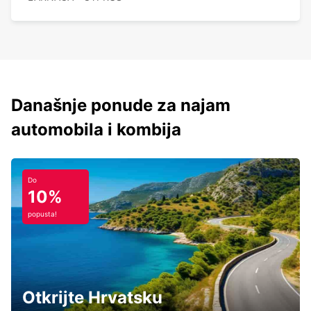
Današnje ponude za najam
automobila i kombija
Do
10%
popusta!
Otkrijte Hrvatsku