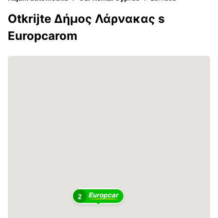
Otkrijte Δήμος Λάρνακας s
Europcarom
2