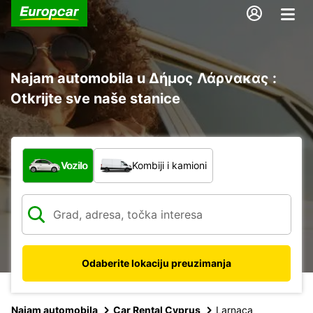
Najam automobila u Δήμος Λάρνακας :
Otkrijte sve naše stanice
Koja vrsta vozila?
Vozilo
Kombiji i kamioni
Odaberite lokaciju preuzimanja
Najam automobila
Car Rental Cyprus
Larnaca