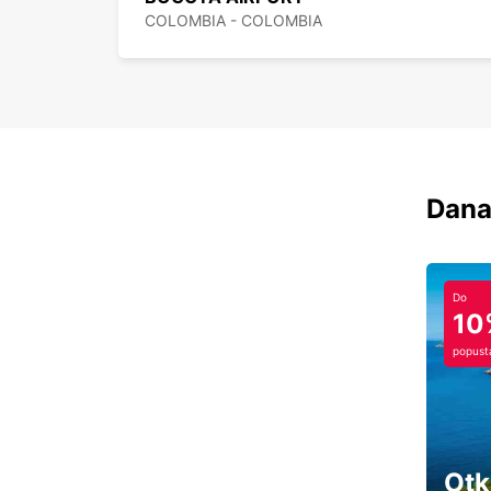
COLOMBIA - COLOMBIA
Dana
Do
10
popust
Otk