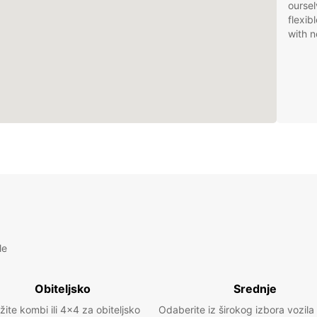
oursel
flexib
with n
le
Obiteljsko
Srednje
žite kombi ili 4x4 za obiteljsko
Odaberite iz širokog izbora vozila