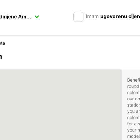
Imam
ugovorenu cije
ota
m
Benefi
round 
colom
our co
statio
you ar
colomb
for a 
your 
models