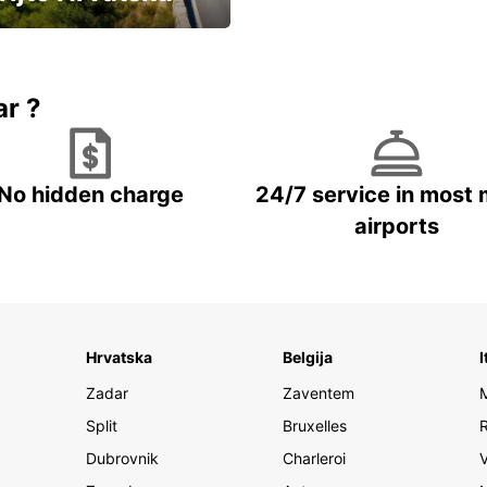
vozila u Hrvatskoj
ar ?
No hidden charge
24/7 service in most 
airports
Hrvatska
Belgija
I
Zadar
Zaventem
Split
Bruxelles
Dubrovnik
Charleroi