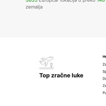
3835
Europcar lokacija u preko
140
zemalja
H
Z
Sp
Top zračne luke
D
Z
Pu