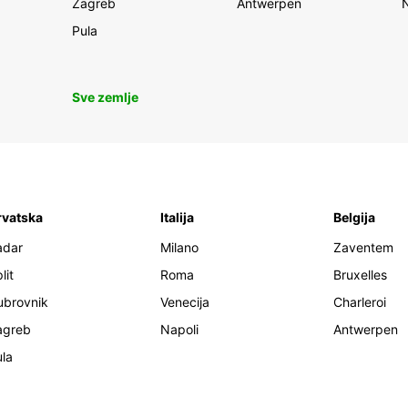
Zagreb
Antwerpen
Pula
Sve zemlje
rvatska
Italija
Belgija
adar
Milano
Zaventem
lit
Roma
Bruxelles
ubrovnik
Venecija
Charleroi
agreb
Napoli
Antwerpen
la