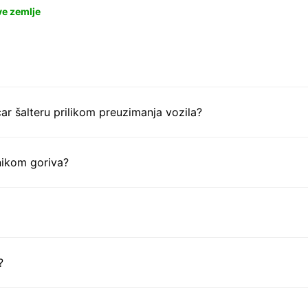
ve zemlje
ar šalteru prilikom preuzimanja vozila?
nikom goriva?
?