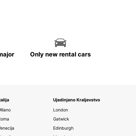
major
Only new rental cars
talija
Ujedinjeno Kraljevstvo
Milano
London
Roma
Gatwick
Venecija
Edinburgh