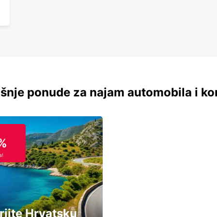
šnje ponude za najam automobila i ko
%
a!
rijte Hrvatsku