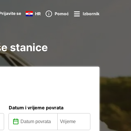
Prijavite se
HR
Pomoć
Izbornik
še stanice
Datum i vrijeme povrata