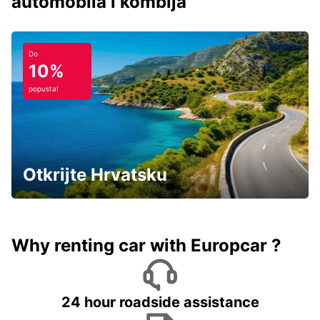
automobila i kombija
Do
10%
popusta!
Otkrijte Hrvatsku
Why renting car with Europcar ?
24 hour roadside assistance