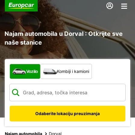
Najam automobila u Dorval : Otkrijte sve
naše stanice
Koja vrsta vozila?
Vozilo
Kombiji i kamioni
Odaberite lokaciju preuzimanja
Najam automobila
Dorval