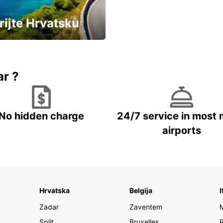
rijte Hrvatsku
vozila u Hrvatskoj
ar ?
No hidden charge
24/7 service in most 
airports
Hrvatska
Belgija
I
Zadar
Zaventem
Split
Bruxelles