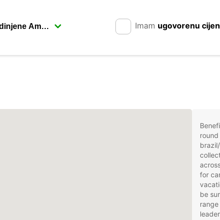
Imam
ugovorenu cije
Benefi
round 
brazil
collec
across
for ca
vacati
be sur
range 
leader