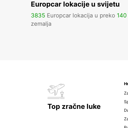
Europcar lokacije u svijetu
3835
Europcar lokacija u preko
140
zemalja
H
Z
Sp
Top zračne luke
D
Z
Pu