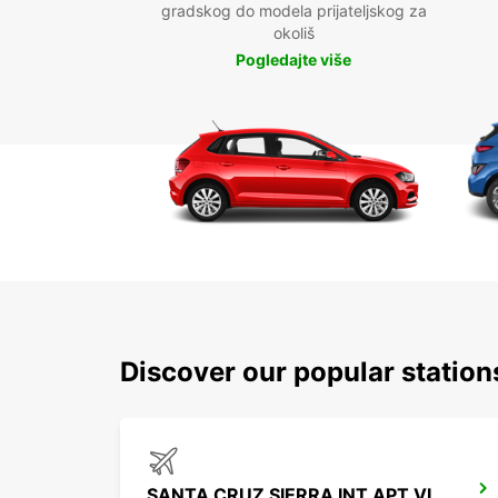
gradskog do modela prijateljskog za
okoliš
Pogledajte više
Discover our popular statio
SANTA CRUZ SIERRA INT APT VIRU VIRU