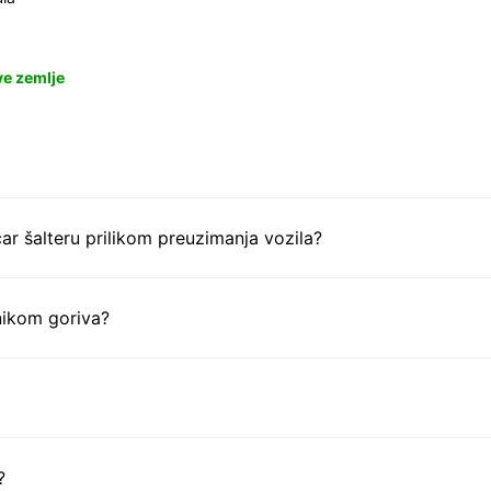
ve zemlje
ar šalteru prilikom preuzimanja vozila?
nikom goriva?
?