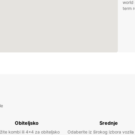
world 
term r
le
Obiteljsko
Srednje
žite kombi ili 4x4 za obiteljsko
Odaberite iz širokog izbora vozila