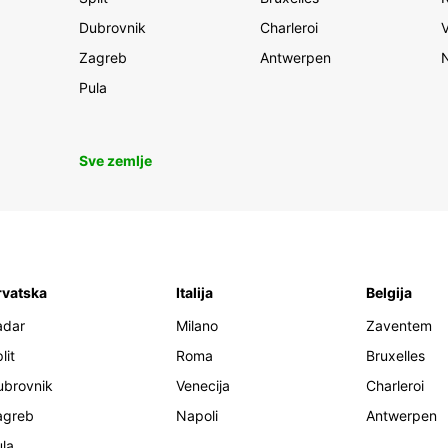
Dubrovnik
Charleroi
Zagreb
Antwerpen
Pula
Sve zemlje
rvatska
Italija
Belgija
adar
Milano
Zaventem
lit
Roma
Bruxelles
ubrovnik
Venecija
Charleroi
agreb
Napoli
Antwerpen
la