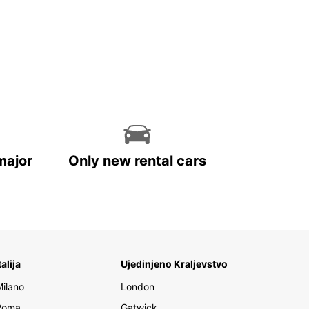
major
Only new rental cars
talija
Ujedinjeno Kraljevstvo
Milano
London
Roma
Gatwick