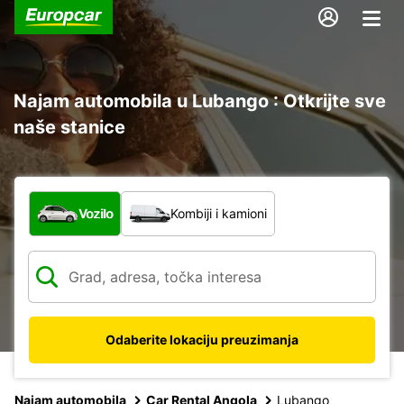
Najam automobila u Lubango : Otkrijte sve
naše stanice
Koja vrsta vozila?
Vozilo
Kombiji i kamioni
Odaberite lokaciju preuzimanja
Najam automobila
Car Rental Angola
Lubango