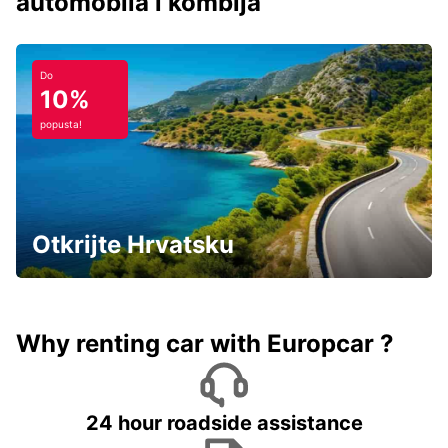
automobila i kombija
Do
10%
popusta!
Otkrijte Hrvatsku
Why renting car with Europcar ?
24 hour roadside assistance