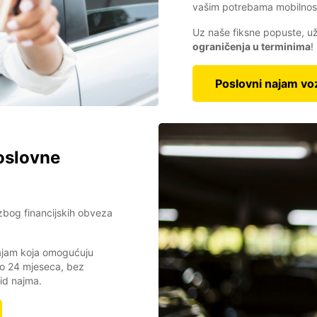
vašim potrebama mobilnost
Uz naše fiksne popuste, už
ograničenja u terminima
!
Poslovni najam voz
oslovne
 zbog financijskih obveza
 najam koja omogućuju
do 24 mjeseca, bez
id najma.