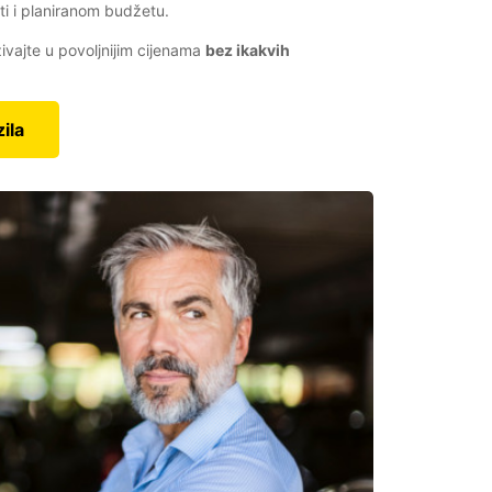
i i planiranom budžetu.
ivajte u povoljnijim cijenama
bez ikakvih
ila