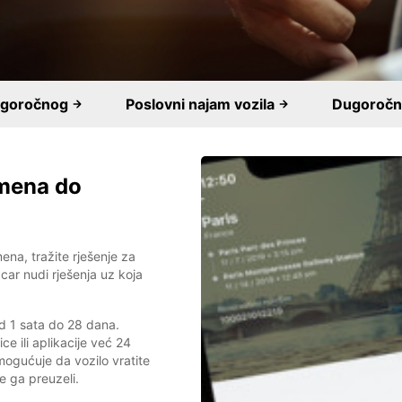
dugoročnog
Poslovni najam vozila
Dugoročni
emena do
na, tražite rješenje za
opcar nudi rješenja uz koja
 od 1 sata do 28 dana.
e ili aplikacije već 24
ogućuje da vozilo vratite
e ga preuzeli.