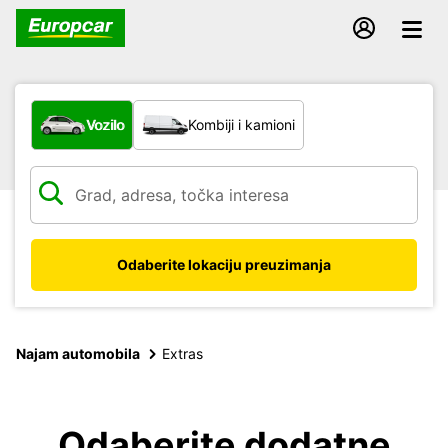
Koja vrsta vozila?
Vozilo
Kombiji i kamioni
Odaberite lokaciju preuzimanja
Najam automobila
Extras
Odaberite dodatne