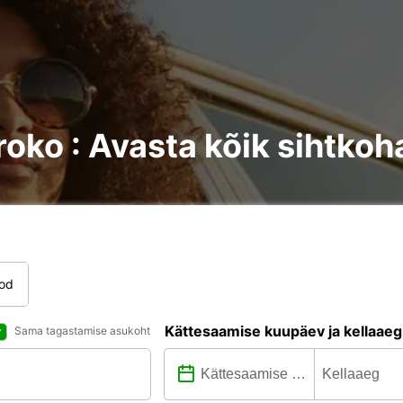
oko : Avasta kõik sihtkoh
tod
Kättesaamise kuupäev ja kellaaeg
Sama tagastamise asukoht