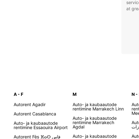
servic
at gre
A - F
M
N -
Autorent Agadir
Auto- ja kaubaautode
Aut
rentimine Marrakech Linn
ren
Mee
Autorent Casablanca
Auto- ja kaubaautode
rentimine Marrakech
Aut
Auto- ja kaubaautode
Agdal
زات
rentimine Essaouira Airport
Auto- ja kaubaautode
Aut
Autorent Fès ⴼⴰⵙ فاس