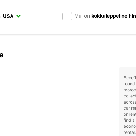
Mul on
kokkuleppeline hi
n
a
Benefi
round 
moroc
collec
across
car re
or ren
find a
econom
rental