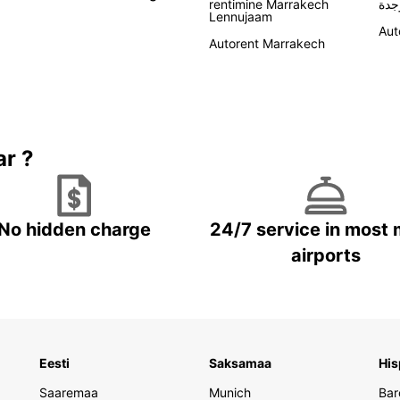
rentimine Marrakech
جدة
Lennujaam
Aut
Autorent Marrakech
ar ?
No hidden charge
24/7 service in most 
airports
Eesti
Saksamaa
His
Saaremaa
Munich
Bar