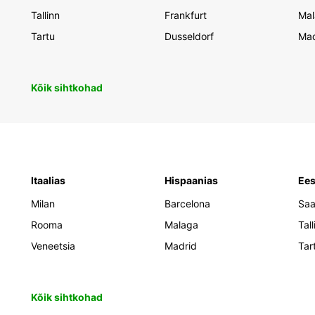
Tallinn
Frankfurt
Mal
Tartu
Dusseldorf
Mad
Kõik sihtkohad
Itaalias
Hispaanias
Ees
Milan
Barcelona
Sa
Rooma
Malaga
Tall
Veneetsia
Madrid
Tar
Kõik sihtkohad