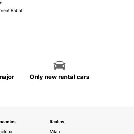
و
orent Rabat
major
Only new rental cars
paanias
Itaalias
celona
Milan