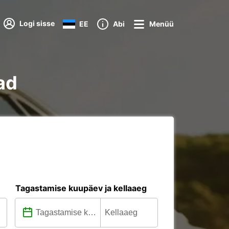
Logi sisse
EE
Abi
Menüü
ad
Tagastamise kuupäev ja kellaaeg