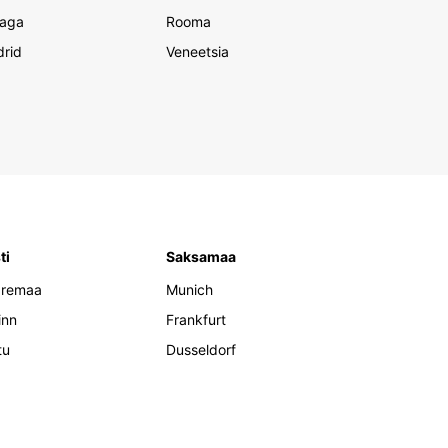
aga
Rooma
rid
Veneetsia
ti
Saksamaa
aremaa
Munich
inn
Frankfurt
tu
Dusseldorf