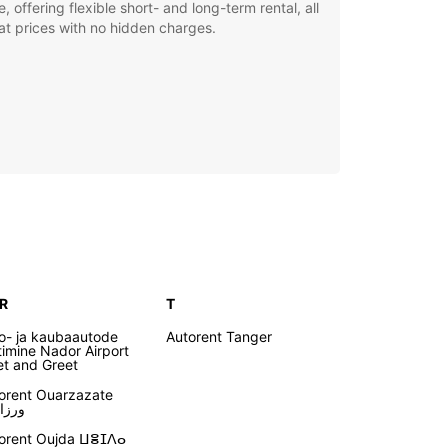
e, offering flexible short- and long-term rental, all
at prices with no hidden charges.
 R
T
o- ja kaubaautode
Autorent Tanger
timine Nador Airport
t and Greet
orent Ouarzazate
ورزا
orent Oujda ⵡⴻⵊⴷⴰ