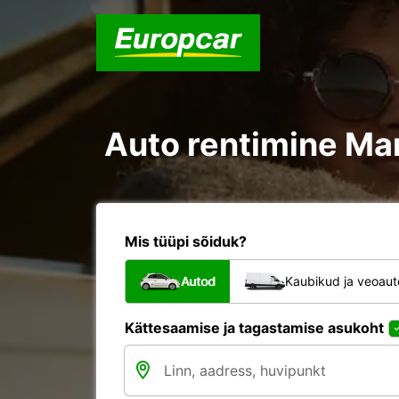
Auto rentimine Mar
Mis tüüpi sõiduk?
Autod
Kaubikud ja veoau
Kättesaamise ja tagastamise asukoht