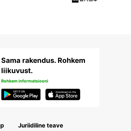
Sama rakendus. Rohkem
liikuvust.
Rohkem informatsiooni
up
Juriidiline teave