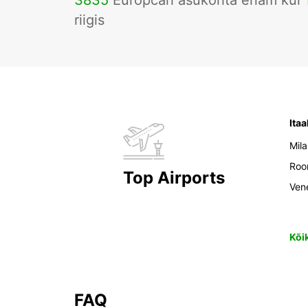
3835
Europcari asukohta enam kui
riigis
Itaa
Mil
Ro
Top Airports
Ven
Kõi
FAQ