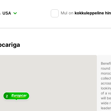
Mul on
kokkuleppeline hi
n
ⴰⵙ فاس Europcariga
Benefi
round 
moroc
collec
across
lookin
of a v
2
will b
wide r
leader