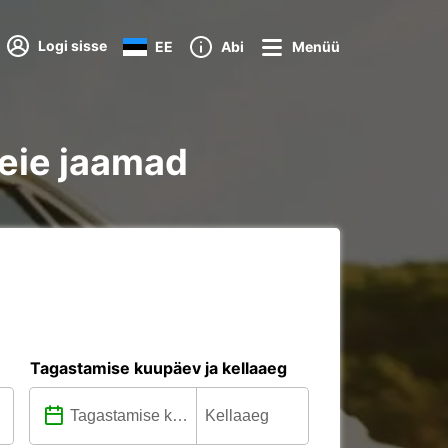
Logi sisse
EE
Abi
Menüü
vasta kõik meie jaamad
Tagastamise kuupäev ja kellaaeg