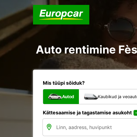
Mis tüüpi sõiduk?
Autod
Kaubikud ja veoau
Kättesaamise ja tagastamise asukoht