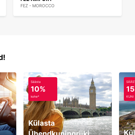
FEZ - MOROCCO
d!
Säästa
SÄÄS
10%
1
kohe*
KUNI
Külasta
Kül
Ühendkuningriiki