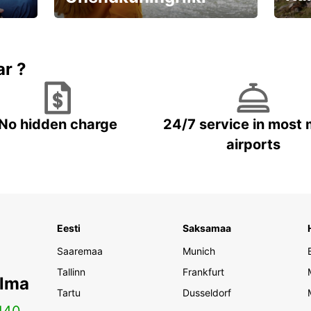
Valmistu unustamatuks reisiks!
Brone
ar ?
No hidden charge
24/7 service in most 
airports
Eesti
Saksamaa
Saaremaa
Munich
Tallinn
Frankfurt
ilma
Tartu
Dusseldorf