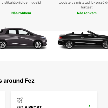
pistikuhübriidide mudelid
tootjate valmistatud luksussõid
hulgast
Näe rohkem
Näe rohkem
s around Fez
FEZ AIRPORT