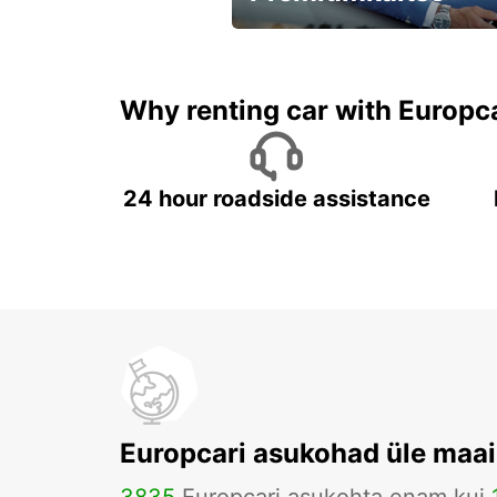
Kiirusta, pakkumine kaob
varsti!
Why renting car with Europc
24 hour roadside assistance
Europcari asukohad üle maa