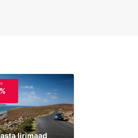
TA
5%
asta Iirimaad