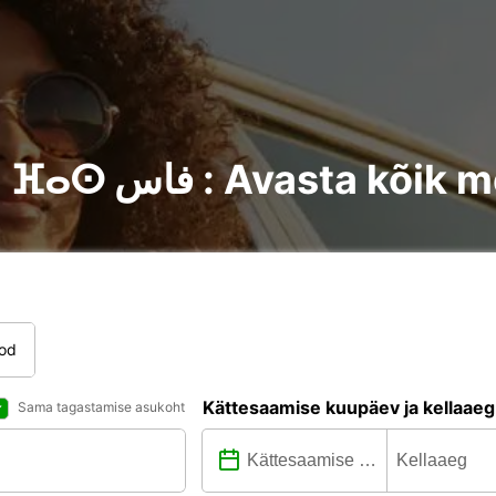
Auto rentimine Fès ⴼⴰⵙ فاس : A
tod
Kättesaamise kuupäev ja kellaaeg
Sama tagastamise asukoht