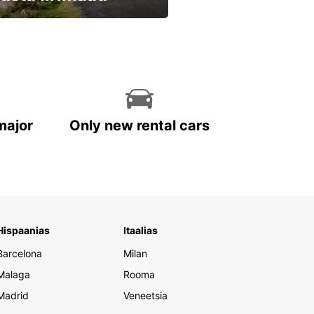
eri kohe ja säästa
major
Only new rental cars
Hispaanias
Itaalias
Barcelona
Milan
Malaga
Rooma
Madrid
Veneetsia