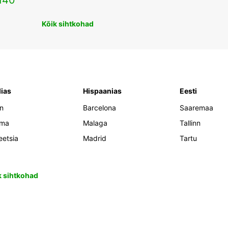
140
Kõik sihtkohad
lias
Hispaanias
Eesti
an
Barcelona
Saaremaa
oma
Malaga
Tallinn
eetsia
Madrid
Tartu
k sihtkohad