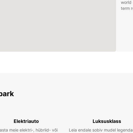
world 
term r
park
Elektriauto
Luksusklass
asta meie elektri-, hübriid- või
Leia endale sobiv mudel legenda