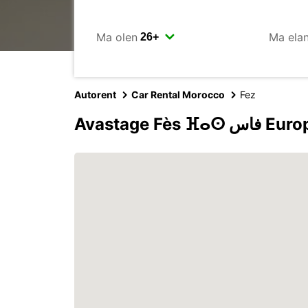
Ma olen
Ma ela
Autorent
Car Rental Morocco
Fez
Avastage Fès ⴼ