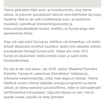
Oleme globaalne liider auto- ja kaubikurendis, ning oleme
uhked, et pakume suurepärast teenust oma klientidele üle kogu
maailma. Meil on lai valik kvaliteetseid auto- ja kaubikute
mudeleid, paindlikud broneerimisperioodid ja
konkurentsivõimelised hinnad, mistõttu on Europcariga reisi
planeerimine lihtne.
Olgu teil vaja autot Euroopas, Aafrikas või Ameerikas, või otsite
lihtsalt läheduses renditud kaubikut, leiate oma ideaalse sõiduki
suurepärase hinnaga Europcarist. Valige üks meie 1872
Europcari asukohast, leidke endale sobiv ja saate kohe
hinnapakkumise.
Kui see ei ole veel piisav, siis 2016. aastal "Maailma Parimaks
Roheline Transport Lahenduse Ettevõtteks" hääletatud,
mõistame keskkonnamõju, mida meie tegevus tekitab. Oleme
täielikult omaks võtnud säästliku arengu programmi ja oleme
uhked, et oleme esimene autorendifirma, millel on ülemaailmselt
sertifitseeritud kohustused. Lõppude lõpuks on see, mis on
kasulik maale, kasulik ka meie juhtidele.