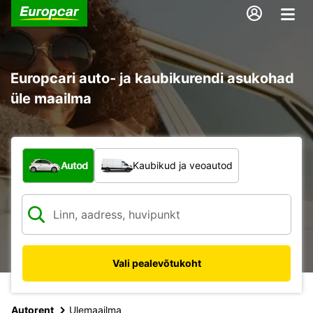
Europcari auto- ja kaubikurendi asukohad
üle maailma
Mis tüüpi sõiduk?
Autod
Kaubikud ja veoautod
Vali pealevõtukoht
Autorent
Ulemaailma