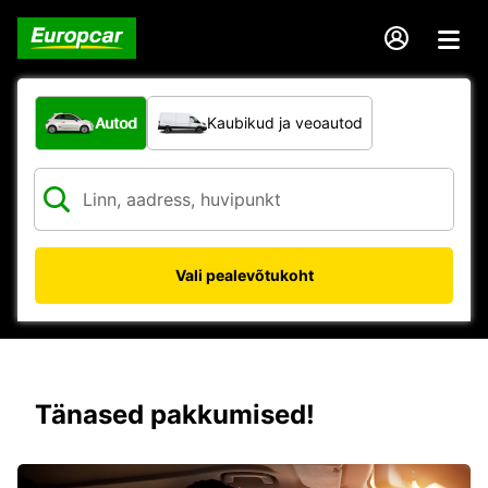
Mis tüüpi sõiduk?
Autod
Kaubikud ja veoautod
Vali pealevõtukoht
Tänased pakkumised!