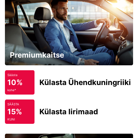
Premiumkaitse
Säästa
10%
Külasta Ühendkuningriiki
kohe*
SÄÄSTA
15%
Külasta Iirimaad
KUNI