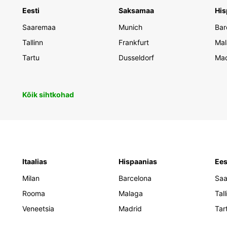
vabad
Eesti
Saksamaa
His
Bro
Saaremaa
Munich
Bar
Tallinn
Frankfurt
Mal
Ära oo
Tartu
Dusseldorf
Mad
bronee
kaudu 
sind, 
planee
Kõik sihtkohad
Itaalias
Hispaanias
Ees
Milan
Barcelona
Sa
Rooma
Malaga
Tall
Veneetsia
Madrid
Tar