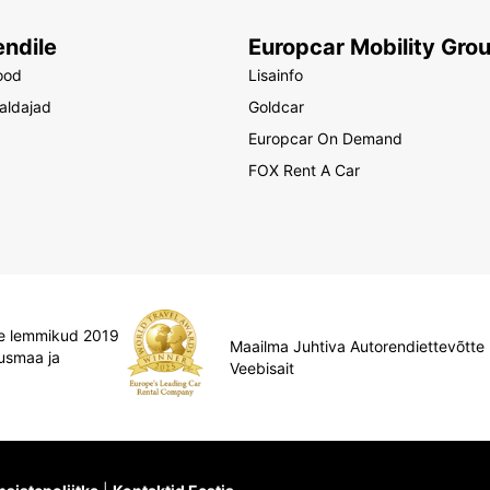
endile
Europcar Mobility Gro
ood
Lisainfo
raldajad
Goldcar
Europcar On Demand
FOX Rent A Car
ate lemmikud 2019
Maailma Juhtiva Autorendiettevõtte
usmaa ja
Veebisait