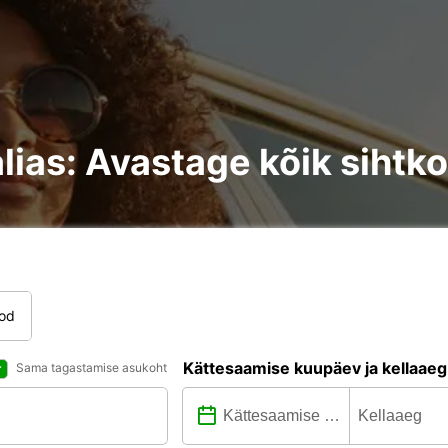
alias: Avastage kõik sihtk
tod
Kättesaamise kuupäev ja kellaaeg
Sama tagastamise asukoht