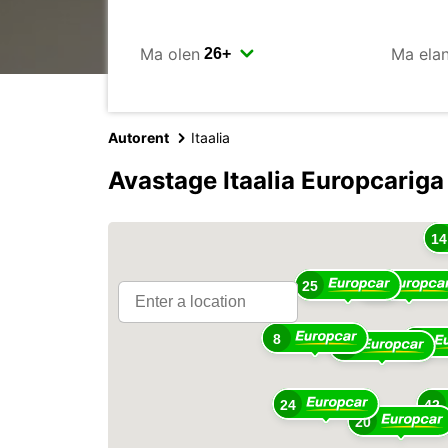
Ma olen
Ma ela
Autorent
Itaalia
Avastage Itaalia Europcariga
14
25
57
8
28
46
24
42
20