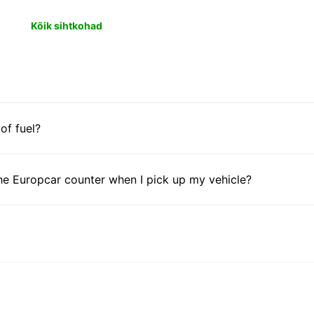
Kõik sihtkohad
 of fuel?
he Europcar counter when I pick up my vehicle?