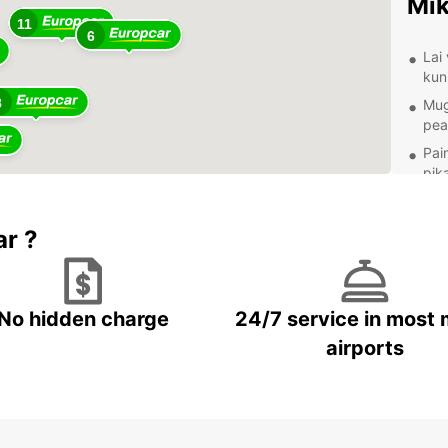
Mik
11
6
Lai
kun
8
Mug
pea
Pai
pika
Suu
ren
ar ?
Kon
täi
Ava
No hidden charge
24/7 service in most 
airports
Europc
oma te
Rooma 
Amalfi
naudi