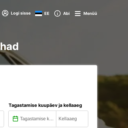
Logi sisse
EE
Abi
Menüü
ohad
Tagastamise kuupäev ja kellaaeg