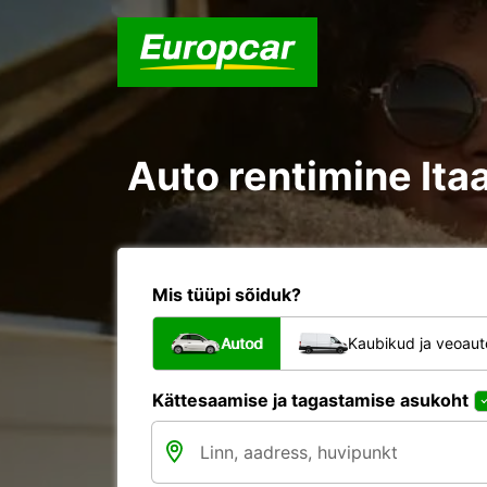
Auto rentimine Ita
Mis tüüpi sõiduk?
Autod
Kaubikud ja veoau
Kättesaamise ja tagastamise asukoht