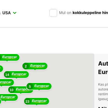
Mul on
kokkuleppeline hi
n
Aut
2
Eur
14
Kas pl
5
autore
10
rentim
igasug
23