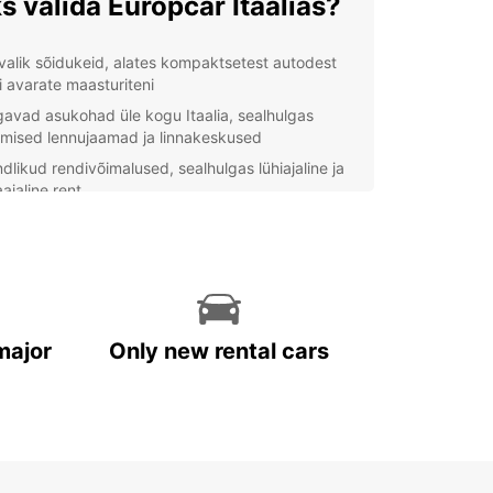
s valida Europcar Itaalias?
 valik sõidukeid, alates kompaktsetest autodest
i avarate maasturiteni
avad asukohad üle kogu Itaalia, sealhulgas
mised lennujaamad ja linnakeskused
ndlikud rendivõimalused, sealhulgas lühiajaline ja
ajaline rent
repärane klienditeenindus, et tagada sujuv
dikogemus
kurentsivõimelised hinnad ja erilised pakkumised
endavateks säästudeks
sta Itaaliat oma tempos
major
Only new rental cars
ariga renditud autoga saad avastada Itaaliat
mpos ja oma ajakava järgi. Kas soovid külastada
ajaloolisi vaatamisväärsusi, sõita mööda maalilist
 rannikut või nautida Toscana kulinaarseid
nguid? Oma sõiduki olemasolu annab sulle