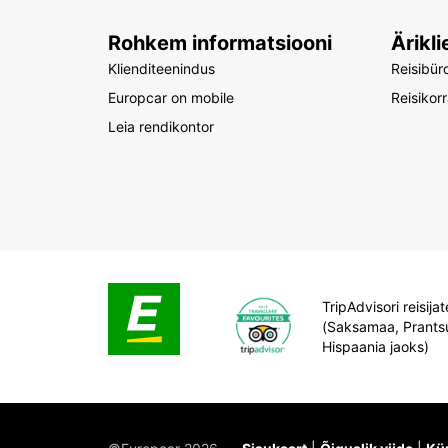
Rohkem informatsiooni
Ärikli
Klienditeenindus
Reisibür
Europcar on mobile
Reisikor
Leia rendikontor
TripAdvisori reisij
(Saksamaa, Prants
Hispaania jaoks)