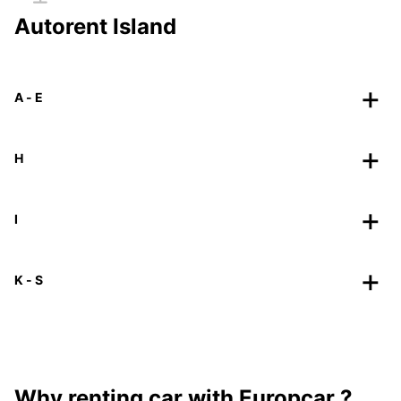
Autorent Island
A - E
H
I
K - S
Why renting car with Europcar ?