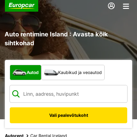
Auto rentimine Island : Avasta kõik
sihtkohad
Mis tüüpi sõiduk?
Autod
Kaubikud ja veoautod
Vali pealevõtukoht
Autorent
Car Rental Iceland