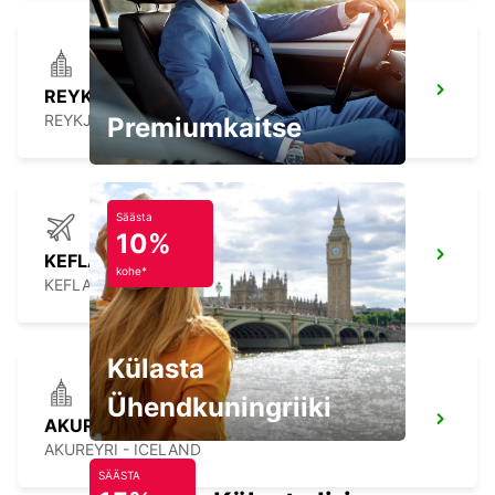
REYKJAVIK
REYKJAVIK - ICELAND
Premiumkaitse
Säästa
10%
KEFLAVIK INTERNATIONAL AIRPORT
kohe*
KEFLAVIK - ICELAND
Külasta
Ühendkuningriiki
AKUREYRI
AKUREYRI - ICELAND
SÄÄSTA