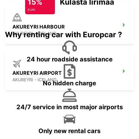
15%
Külasta Iirimaad
KUNI
AKUREYRI HARBOUR
Why renting car with Europcar ?
AKUREYRI - ICELAND
24 hour roadside assistance
AKUREYRI AIRPORT
AKUREYRI - ICELAND
No hidden charge
24/7 service in most major airports
Only new rental cars