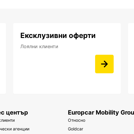
Ексклузивни оферти
Лоялни клиенти
ес център
Europcar Mobility Gro
клиенти
Относно
чески агенции
Goldcar