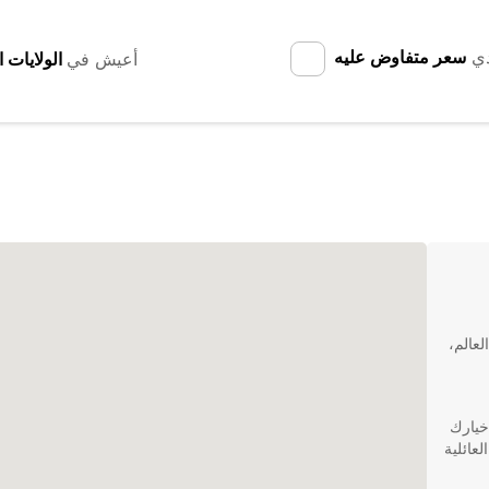
دي
سعر متفاوض عليه
أعيش في
لعالم،
ا كورونيا، فإن Europcar هي خيارك
لعائلية