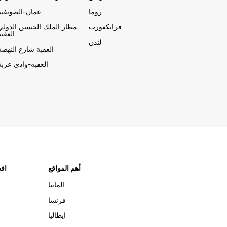
روما
عمان-الصويفية
فرانكفورت
مطار الملك الحسين الدولي
العقبة
لندن
العقبة شارع النهضة
العقبه-وادي عربة
أهم المواقع
افض
المانيا
فرنسا
ايطاليا