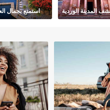
ف المدينة الوردية
استمتع بجمال الع
حبث الهندسة المعمارية
حيث يلتقي البحر ا
والتاريخ المذهل
بالرمال ا