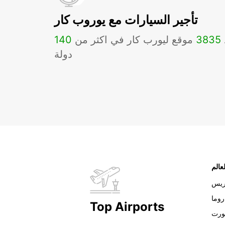
تأجير السيارات مع يوروب كار
3835
موقع ليورب كار في اكثر من
140
دولة
عالم
ريس
روما
Top Airports
ورت