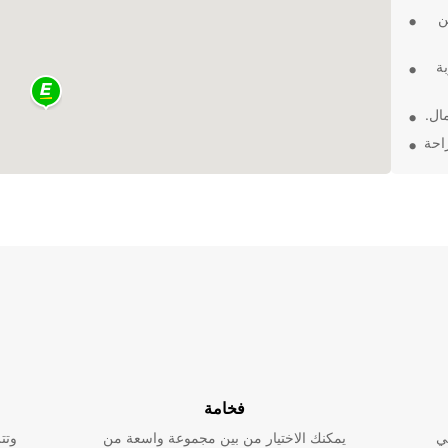
ن
ة
ال.
احة
فضل
فخامة
ي
يمكنك الاختيار من بين مجموعة واسعة من
وتت