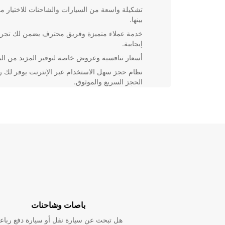
تشكيلة واسعة من السيارات والشاحنات للاختيار م
بينها.
خدمة عملاء متميزة وفريق محترف يضمن لك تجرب
إيجابية.
أسعار تنافسية وعروض خاصة لتوفير المزيد من الم
نظام حجز سهل الاستخدام عبر الإنترنت يوفر لك ر
الحجز السريع والموثوق.
باختيارك Europcar لتأجير السيارات في لا كورونيا، يمكنك
الاستمتاع برحلة سياحية سهلة ومريحة دون عناء.
لا تتردد في الاتصال بنا اليوم لحجز سيارتك والاستمتاع بأ
تجربة تأجير في لا كورونيا.
باصات وشاحنات
هل تبحث عن سيارة نقل أو سيارة دفع رباع