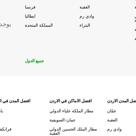
العقبة
فرنسا
وادي رم
ايطاليا
يوجد
البتراء
المملكة المتحدة
جميع الدول
ل المدن الاردن
افضل الاماكن في الاردن
افضل المدن في ال
عمّان
مطار الملكة علياء الدولي
با
العقبة
عمان-الصويفية
وادي رم
مطار الملك الحسين الدولي
فرانكف
العقبة