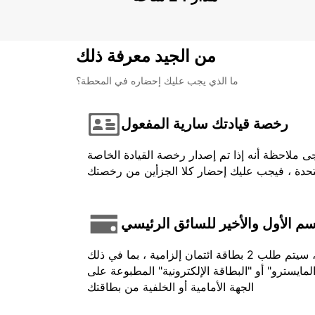
من الجيد معرفة ذلك
ما الذي يجب عليك إحضاره في المحطة؟
رخصة قيادتك سارية المفعول
ى ملاحظة أنه إذا تم إصدار رخصة القيادة الخاصة
اسم الأول والأخير للسائق الرئيسي
في حالة الدفع المسبق ، يجب أن يكون الرصيد المستخدم باسم السائق وتقديمه عند تحصيله. بالنسبة لبعض المركبات ، سيتم طلب 2 بطاقة ائتمان إلزامية ، بما في ذلك
لمايسترو" أو "البطاقة الإلكترونية" المطبوعة على
الجهة الأمامية أو الخلفية من بطاقتك