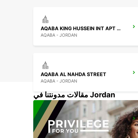
AQABA KING HUSSEIN INT APT CHF
AQABA - JORDAN
AQABA AL NAHDA STREET
AQABA - JORDAN
مقالات مدونتنا في Jordan
JERUSALEM KING DAVID
JERUSALEM - ISRAEL