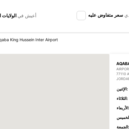
دي
سعر متفاوض عليه
أعيش في
qaba King Hussein Inter Airport
AQABA
AIRPOR
77110 
JORDA
الإثنين:
الثلاثاء:
عاء:
جمعة: