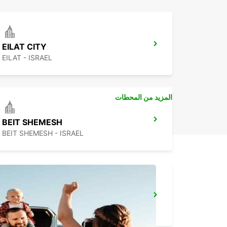
EILAT CITY
EILAT - ISRAEL
المزيد من المحطات
BEIT SHEMESH
BEIT SHEMESH - ISRAEL
QUEEN ALIA INT APT CHAUFFEUR SERV
AMMAN - JORDAN