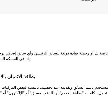
لخاصة بك أو رخصة قيادة دولية للسائق الرئيسي وأي سائق إضافي يرج
بك في المملكة المتحدة ، فيجب عليك إحضار كلا الجزأين من رخصتك.
بطاقة الائتمان بال
تحمل الكلمات "بطاقة الخصم" أو "الدفع المسبق" أو "الإلكترون" أو "ا