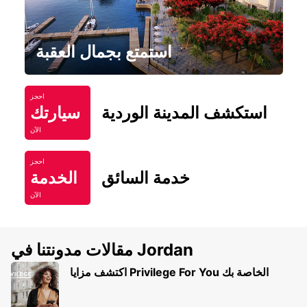
استمتع بجمال العقبة
احجز
استكشف المدينة الوردية
سيارتك
الآن
احجز
خدمة السائق
الخدمة
الآن
مقالات مدونتنا في Jordan
اكتشف مزايا Privilege For You الخاصة بك