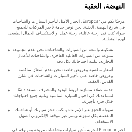
النهضة، العقبة
مرحبًا بكم في Europcar، الخيار الأمثل لتأجير السيارات والشاحنات
في شارع النهضة، العقبة. نحن نوفر خدمة تأجير المركبات للجميع،
سواء كنت في رحلة عائلية، رحلة عمل أو لاستكشاف الجمال الطبيعي
لهذه المنطقة.
تشكيلة واسعة من السيارات والشاحنات: نحن نقدم مجموعة
متنوعة من السيارات العائلية الفاخرة، والشاحنات للأعمال
التجارية، لتلبية احتياجاتك بكل دقة.
أسعار تنافسية وعروض خاصة: نحن نقدم أسعارًا منافسة
وعروض خاصة على تأجير السيارات والشاحنات في شارع
القدس، العقبة.
خدمة عملاء ممتازة: فريقنا الودود والمحترف مستعد دائمًا
لمساعدتك في اختيار السيارة المناسبة وتلبية جميع احتياجاتك
خلال فترة تأجيرك.
سهولة الحجز عبر الإنترنت: يمكنك حجز سيارتك أو شاحنتك
المفضلة بكل سهولة ويسر عبر موقعنا الإلكتروني السهل
الاستخدام.
اختر Europcar لتجربة تأجير سيارات وشاحنات مريحة وموثوقة في