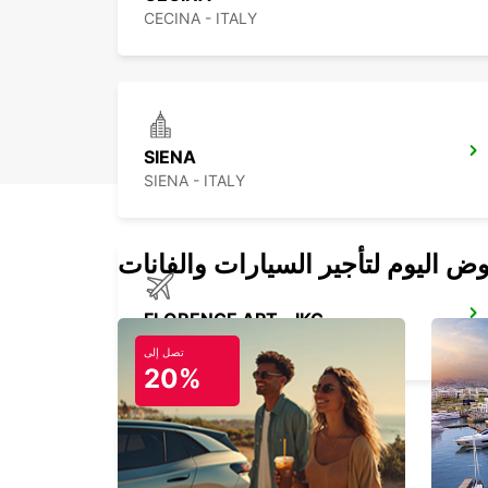
CECINA - ITALY
SIENA
SIENA - ITALY
FLORENCE APT - IKC
FIRENZE - ITALY
تصل إلى
20%
AREZZO