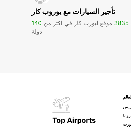
تأجير السيارات مع يوروب كار
3835
موقع ليورب كار في اكثر من
140
دولة
عالم
ريس
روما
Top Airports
ورت