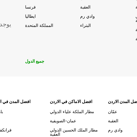
العقبة
فرنسا
وادي رم
ايطاليا
يوجد
البتراء
المملكة المتحدة
جميع الدول
ل المدن الاردن
افضل الاماكن في الاردن
افضل المدن في ال
عمّان
مطار الملكة علياء الدولي
با
العقبة
عمان-الصويفية
وادي رم
مطار الملك الحسين الدولي
فرانكف
العقبة