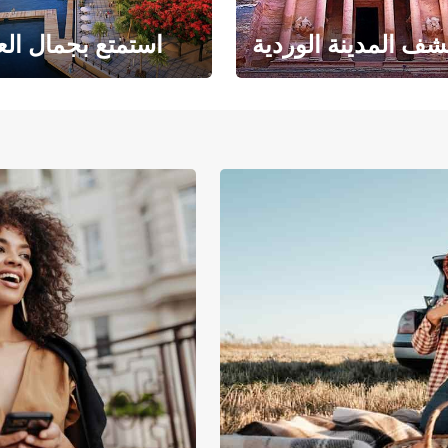
ف المدينة الوردية
استمتع بجمال الع
حبث الهندسة المعمارية
حيث يلتقي البحر ا
والتاريخ المذهل
بالرمال ا