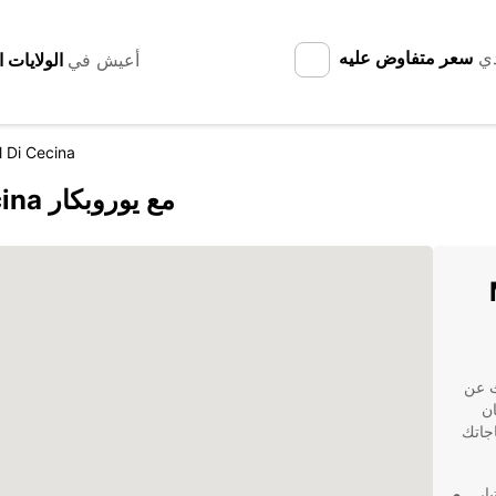
دي
سعر متفاوض عليه
أعيش في
l Di Cecina
اكتشف Montecatini Val di Cecina مع يوروبكار
M
ذا كنت تبحث عن
ان
تياجاتك
ار