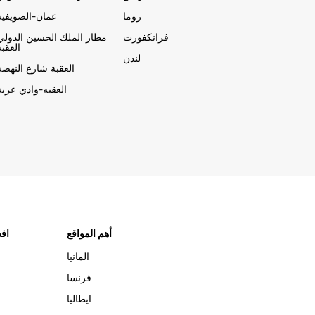
روما
عمان-الصويفية
فرانكفورت
مطار الملك الحسين الدولي
العقبة
لندن
العقبة شارع النهضة
العقبه-وادي عربة
أهم المواقع
افض
المانيا
فرنسا
ايطاليا