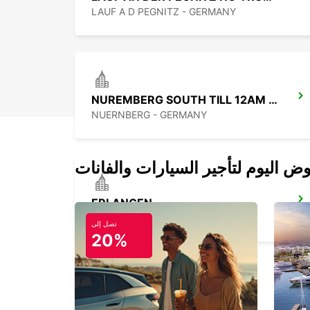
LAUF A D PEGNITZ - GERMANY
NUREMBERG SOUTH TILL 12AM -IKC-
NUERNBERG - GERMANY
ERLANGEN
ERLANGEN - GERMANY
تصل إلى
20%
BAMBERG