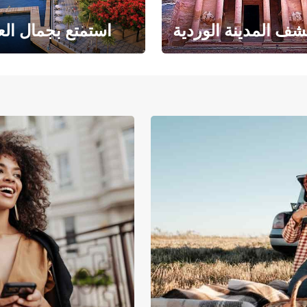
ف المدينة الوردية
استمتع بجمال الع
حبث الهندسة المعمارية
حيث يلتقي البحر ا
والتاريخ المذهل
بالرمال ا