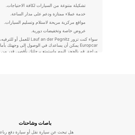
تشكيلة متنوعة من السيارات لكافة الاحتياجات.
خدمة عملاء ممتازة ودعم على مدار الساعة.
مواقع مركزية مريحة لاستلام وتسليم السيارات.
عروض خاصة وتخفيضات دورية.
سواء كنت تزور Lauf an der Pegnitz للعمل أو ل
Europcar يمكن أن يساعدك في الوصول إلى وجهتك بأما
وراحة. قم بالحجز اليوم واستمتع برحلتك بأقصى قدر من
السهولة والراحة. نحن هنا لخدمتك!
باصات وشاحنات
هل تبحث عن سيارة نقل أو سيارة دفع رباع