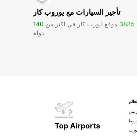
تأجير السيارات مع يوروب كار
3835
موقع ليورب كار في اكثر من
140
دولة
عالم
ريس
روما
Top Airports
ورت