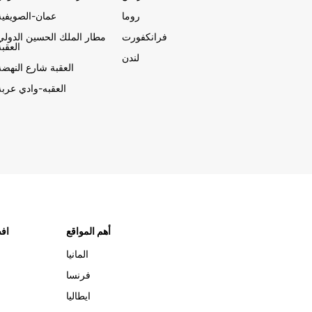
روما
عمان-الصويفية
فرانكفورت
مطار الملك الحسين الدولي
العقبة
لندن
العقبة شارع النهضة
العقبه-وادي عربة
أهم المواقع
افض
المانيا
فرنسا
ايطاليا