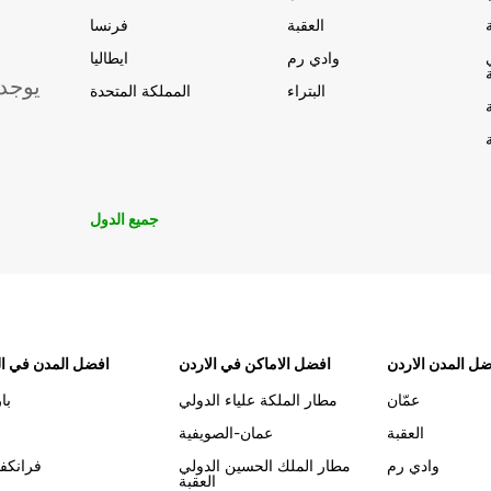
العقبة
فرنسا
وادي رم
ايطاليا
يوجد
البتراء
المملكة المتحدة
جميع الدول
ل المدن الاردن
افضل الاماكن في الاردن
افضل المدن في ال
عمّان
مطار الملكة علياء الدولي
با
العقبة
عمان-الصويفية
وادي رم
مطار الملك الحسين الدولي
فرانكف
العقبة