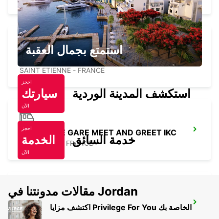
استمتع بجمال العقبة
SAINT ETIENNE DT *VANS* -IKC-
SAINT ETIENNE - FRANCE
احجز
استكشف المدينة الوردية
سيارتك
الآن
احجز
ST ETIENNE GARE MEET AND GREET IKC
خدمة السائق
الخدمة
ST ETIENNE - FRANCE
الآن
مقالات مدونتنا في Jordan
MACON LOCHE TGV MEET AND GREET
اكتشف مزايا Privilege For You الخاصة بك
LOCHE - FRANCE