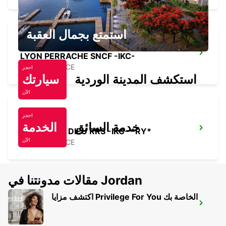
استمتع بجمال العقبة
LYON PERRACHE SNCF -IKC-
LYON - FRANCE
احجز
استكشف المدينة الوردية
سيارتك
الآن
احجز
خدمة السائق
الخدمة
LYON PART DIEU RRS -IKC- *RY*
الآن
LYON - FRANCE
مقالات مدونتنا في Jordan
اكتشف مزايا Privilege For You الخاصة بك
LYON VENISSIEUX -IKC- VANS -
VENISSIEUX - FRANCE