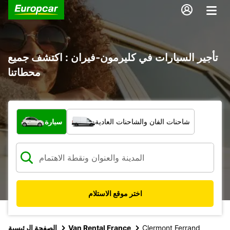
تأجير السيارات في كليرمون-فيران : اكتشف جميع
محطاتنا
ما نوع المركبة؟
شاحنات الفان والشاحنات العادية
سيارة
اختر موقع الاستلام
Clermont Ferrand
Van Rental France
الصفحة الرئيسية