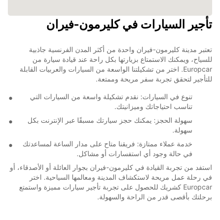
تأجير السيارات في كليرمون-فيران
تعتبر مدينة كليرمون-فيران واحدة من أكثر المدن الفرنسية جاذبية
للسياح، ويمكنك الاستمتاع بزيارتها بكل راحة عند قيادة سيارة من
Europcar. اختر من تشكيلتنا الواسعة من السيارات والعربيات القابلة
للتأجير لتحقق تجربة سفر مريحة وممتعة.
تنوع في السيارات: نقدم تشكيلة واسعة من السيارات التي
تناسب احتياجاتك وميزانيتك.
سهولة الحجز: يمكنك حجز سيارتك مسبقًا عبر الإنترنت بكل
سهولة.
خدمة عملاء ممتازة: فريقنا متاح على مدار الساعة لمساعدتك
في حالة وجود أي استفسارات أو مشاكل.
استفد من تجربة القيادة في كليرمون-فيران بجوار العائلة أو الأصدقاء، أو
في رحلة عمل مريحة لاستكشاف المدينة ومعالمها السياحية. اختر
Europcar كشريك للحصول على تجربة تأجير سيارات مميزة واستمتع
برحلتك بأقصى قدر من الراحة والسهولة.