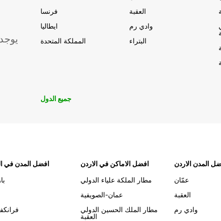
العقبة
فرنسا
وادي رم
ايطاليا
يوجد
البتراء
المملكة المتحدة
جميع الدول
ل المدن الاردن
افضل الاماكن في الاردن
افضل المدن في ال
عمّان
مطار الملكة علياء الدولي
با
العقبة
عمان-الصويفية
وادي رم
مطار الملك الحسين الدولي
فرانكف
العقبة