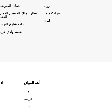
روما
عمان-الصويفية
فرانكفورت
مطار الملك الحسين الدولي
العقبة
لندن
العقبة شارع النهضة
العقبه-وادي عربة
أهم المواقع
افض
المانيا
فرنسا
ايطاليا