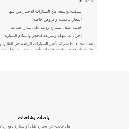
احتياجاتك.
تشكيلة واسعة من السيارات للاختيار من بينها
أسعار تنافسية وعروض خاصة
خدمة عملاء ممتازة ودعم على مدار الساعة
إجراءات سهلة وسريعة للحجز واستلام السيارة
تعد Europcar شركة تأجير السيارات الرائدة في العالم، 
بخبرة واسعة في تقديم خدمات تأجير السيارات. لذا، لا تت
الاعتماد علينا لتوفير وسيلة نقل مريحة وآمنة خلال زيارتك 
كوتونو.
باصات وشاحنات
هل تبحث عن سيارة نقل أو سيارة دفع رباع