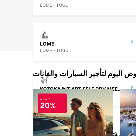
LOME - TOGO
LOME
LOME - TOGO
KOTOKA INT APT SELF DRV MEET GREET
ACCRA - GHANA
تصل إلى
20%
ABIDJAN BOULEVARD DE MARSEILLE