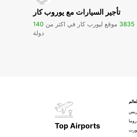
تأجير السيارات مع يوروب كار
3835
موقع ليورب كار في اكثر من
140
دولة
عالم
ريس
روما
Top Airports
ورت