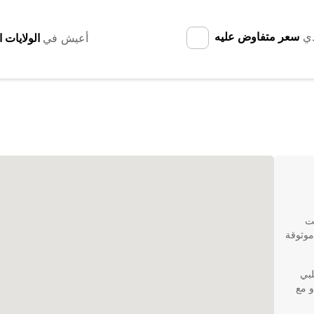
دي
سعر متفاوض عليه
أعيش في
نت
موثوقة
تلبي
و مع