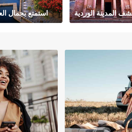
ف المدينة الوردية
استمتع بجمال الع
حبث الهندسة المعمارية
حيث يلتقي البحر ا
والتاريخ المذهل
بالرمال ا