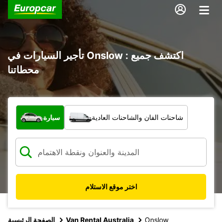
تأجير السيارات في Onslow : اكتشف جميع
محطاتنا
ما نوع المركبة؟
شاحنات الفان والشاحنات العادية
سيارة
اختر موقع الاستلام
Onslow
Van Rental Australia
الصفحة الرئيسية