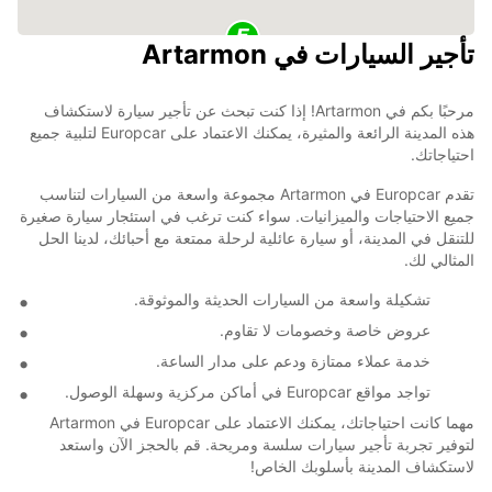
تأجير السيارات في Artarmon
مرحبًا بكم في Artarmon! إذا كنت تبحث عن تأجير سيارة لاستكشاف
هذه المدينة الرائعة والمثيرة، يمكنك الاعتماد على Europcar لتلبية جميع
احتياجاتك.
تقدم Europcar في Artarmon مجموعة واسعة من السيارات لتناسب
جميع الاحتياجات والميزانيات. سواء كنت ترغب في استئجار سيارة صغيرة
للتنقل في المدينة، أو سيارة عائلية لرحلة ممتعة مع أحبائك، لدينا الحل
المثالي لك.
تشكيلة واسعة من السيارات الحديثة والموثوقة.
عروض خاصة وخصومات لا تقاوم.
خدمة عملاء ممتازة ودعم على مدار الساعة.
تواجد مواقع Europcar في أماكن مركزية وسهلة الوصول.
مهما كانت احتياجاتك، يمكنك الاعتماد على Europcar في Artarmon
لتوفير تجربة تأجير سيارات سلسة ومريحة. قم بالحجز الآن واستعد
لاستكشاف المدينة بأسلوبك الخاص!