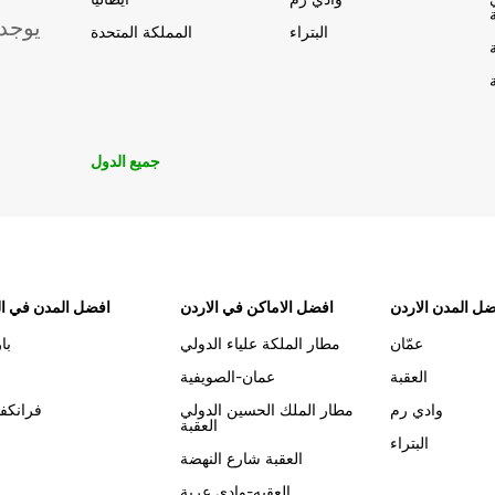
يوجد
البتراء
المملكة المتحدة
جميع الدول
ل المدن الاردن
افضل الاماكن في الاردن
افضل المدن في ال
عمّان
مطار الملكة علياء الدولي
با
العقبة
عمان-الصويفية
وادي رم
مطار الملك الحسين الدولي
فرانكف
العقبة
البتراء
العقبة شارع النهضة
العقبه-وادي عربة