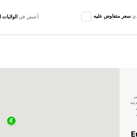
دي
سعر متفاوض عليه
أعيش في
ت تأجير
ينة
Europ