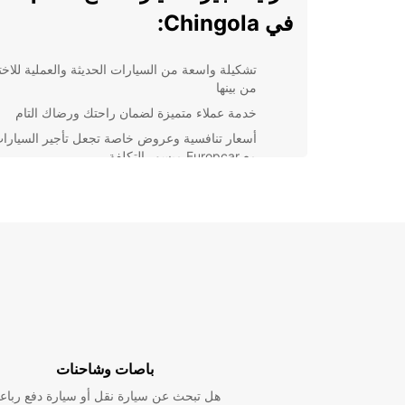
في Chingola:
تشكيلة واسعة من السيارات الحديثة والعملية للاختي
من بينها
خدمة عملاء متميزة لضمان راحتك ورضاك التام
أسعار تنافسية وعروض خاصة تجعل تأجير السيارا
مع Europcar ميسور التكلفة
مواقع مريحة ومراكز خدمة عالية الجودة في جميع
أنحاء المدينة
باختصار، Europcar هو شريكك المثالي لتأجير السيارات
Chingola. احجز معنا اليوم واستمتع برحلة مريحة وميسو
التكلفة دون عناء.
باصات وشاحنات
هل تبحث عن سيارة نقل أو سيارة دفع رباع