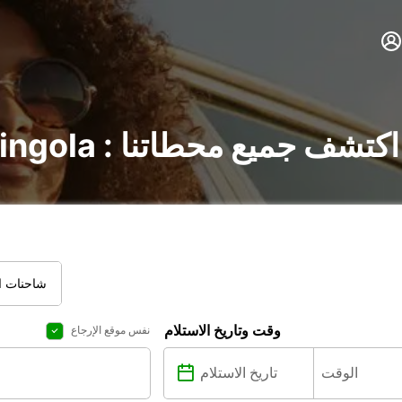
تأجير السيارات في Chingola : اكتشف جميع محطاتنا
شاحنات ال
وقت وتاريخ الاستلام
نفس موقع الإرجاع