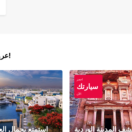
عروض اليوم لتأجير السيارات والفانات!
احجز
سيارتك
الآن
ف المدينة الوردية
استمتع بجمال الع