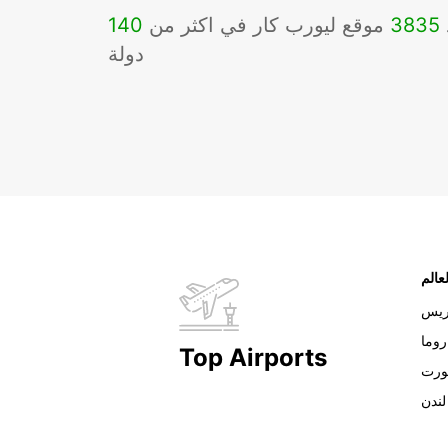
3835
موقع ليورب كار في اكثر من
140
دولة
عالم
ريس
روما
Top Airports
ورت
لندن