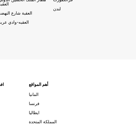
العقبة
لندن
العقبة شارع النهضة
العقبه-وادي عربة
أهم المواقع
افض
المانيا
فرنسا
ايطاليا
المملكة المتحدة