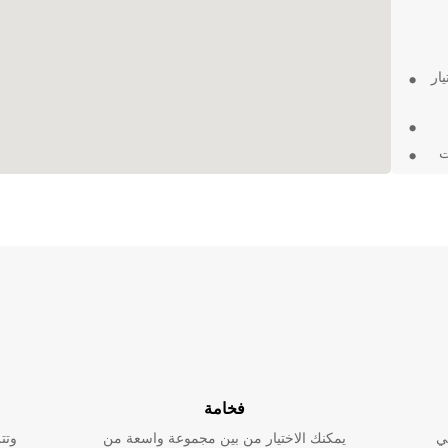
ار
ت
 في
رة
فخامة
ي
يمكنك الاختيار من بين مجموعة واسعة من
وتت