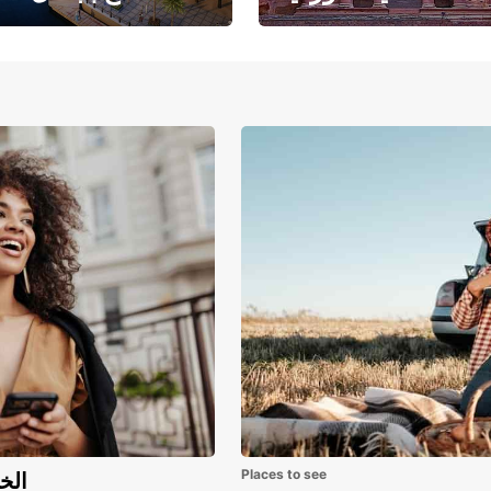
حبث الهندسة المعمارية
حيث يلتقي البحر ا
والتاريخ المذهل
بالرمال ا
Places to see
اكتشف مزايا 