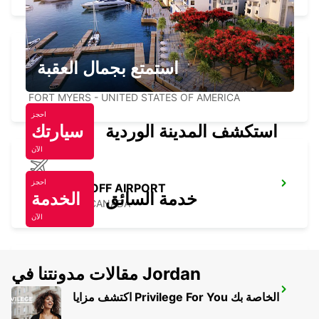
استمتع بجمال العقبة
FORT MYERS AIRPORT
FORT MYERS - UNITED STATES OF AMERICA
احجز
استكشف المدينة الوردية
سيارتك
الآن
احجز
TORONTO OFF AIRPORT
خدمة السائق
الخدمة
TORONTO - CANADA
الآن
مقالات مدونتنا في Jordan
PALM BEACH INTERNATIONAL AIRPORT
اكتشف مزايا Privilege For You الخاصة بك
PALM BEACH - UNITED STATES OF AMERICA