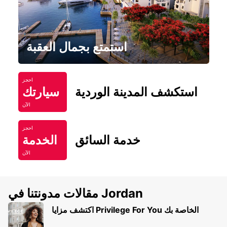
استمتع بجمال العقبة
احجز
استكشف المدينة الوردية
سيارتك
الآن
احجز
خدمة السائق
الخدمة
الآن
مقالات مدونتنا في Jordan
اكتشف مزايا Privilege For You الخاصة بك