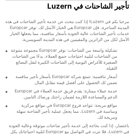
تأجير الشاحنات في Luzern
مرحبا بكم في Luzern! إذا كنت تبحث عن خدمة تأجير الشاحنات في هذه
المدينة الساحرة، فإن Europcar هي الخيار الأمثل لك. توفر Europcar
خدمات تأجير الشاحنات عالية الجودة بأسعار منافسة، مما يجعلها الخيار
الأمثل لكل من الزائرين والمقيمين في هذه المدينة السويسرية.
تشكيلة واسعة من الشاحنات: توفر Europcar مجموعة متنوعة
من الشاحنات لتلبية احتياجات جميع العملاء، بدءًا من الشاحنات
الصغيرة للأغراض اليومية إلى الشاحنات الكبيرة لنقل البضائع
الثقيلة.
أسعار تنافسية: تتمتع شركة Europcar بأسعار تأجير منافسة
تضمن لك الحصول على أفضل قيمة مقابل المال.
خدمة عملاء ممتازة: يقدم فريق خدمة العملاء في Europcar
الدعم والمساعدة اللازمة لضمان راحتك ورضاك التامين.
مواقع مريحة: تتواجد فروع Europcar في مواقع مركزية
ومناسبة في Luzern، مما يجعل عملية تأجير الشاحنة سهلة
ومريحة لك.
باختصار، إذا كنت بحاجة إلى خدمة تأجير شاحنات موثوقة وعالية الجودة
في Luzern، فلا تتردد في التواصل مع Europcar لتلبية احتياجاتك بكل