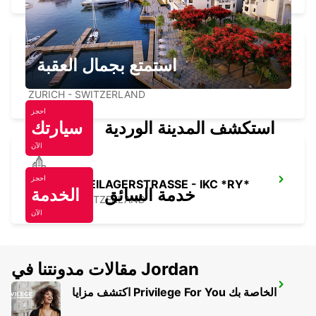
استمتع بجمال العقبة
ZURICH LINDENSTRASSE - IKC *RY*
ZURICH - SWITZERLAND
احجز
استكشف المدينة الوردية
سيارتك
الآن
احجز
ZURICH FREILAGERSTRASSE - IKC *RY*
خدمة السائق
الخدمة
ZURICH - SWITZERLAND
الآن
مقالات مدونتنا في Jordan
SCHLIEREN - IKC *RY*
اكتشف مزايا Privilege For You الخاصة بك
SCHLIEREN - SWITZERLAND