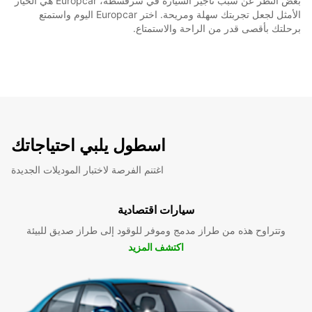
بغض النظر عن سبب تأجير السيارة في سرقسطة، Europcar هي الخيار
الأمثل لجعل تجربتك سهلة ومريحة. اختر Europcar اليوم واستمتع
برحلتك بأقصى قدر من الراحة والاستمتاع.
اسطول يلبي احتياجاتك
اغتنم الفرصة لاختبار الموديلات الجديدة
سيارات اقتصادية
وتتراوح هذه من طراز مدمج وموفر للوقود إلى طراز صديق للبيئة
اكتشف المزيد