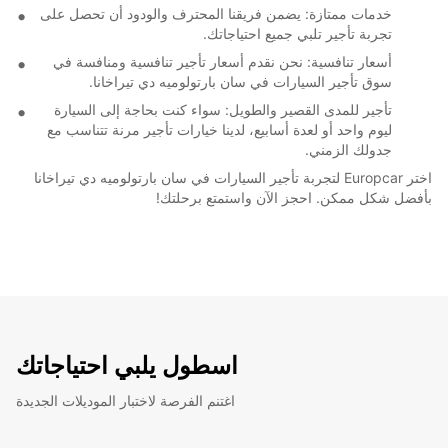
خدمات ممتازة: يضمن فريقنا المحترف والودود أن تحصل على
تجربة تأجير تلبي جميع احتياجاتك.
أسعار تنافسية: نحن نقدم أسعار تأجير تنافسية ومنافسة في
سوق تأجير السيارات في سان بارتولوميه دي تيراخانا.
تأجير للمدى القصير والطويل: سواء كنت بحاجة إلى السيارة
ليوم واحد أو لعدة أسابيع، لدينا خيارات تأجير مرنة تتناسب مع
جدولك الزمني.
اختر Europcar لتجربة تأجير السيارات في سان بارتولوميه دي تيراخانا
بأفضل شكل ممكن. احجز الآن واستمتع برحلتك!
اسطول يلبي احتياجاتك
اغتنم الفرصة لاختبار الموديلات الجديدة