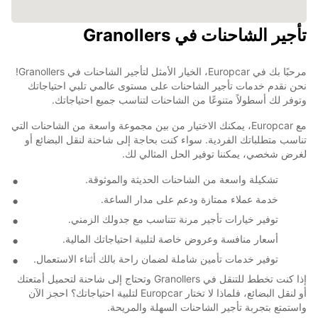
تأجير الشاحنات في Granollers
مرحبًا بك في Europcar، الخيار الأمثل لتأجير الشاحنات في Granollers!
نحن نقدم خدمات تأجير الشاحنات على مستوى عالمي تلبي احتياجاتك
وتوفر لك أسطولاً متنوعًا من الشاحنات لتناسب جميع احتياجاتك.
مع Europcar، يمكنك الاختيار من بين مجموعة واسعة من الشاحنات التي
تناسب متطلباتك الفردية. سواء كنت بحاجة إلى شاحنة لنقل البضائع أو
لغرض شخصي، يمكننا توفير الحل المثالي لك.
تشكيلة واسعة من الشاحنات الحديثة والموثوقة.
خدمة عملاء ممتازة ودعم على مدار الساعة.
توفير خيارات تأجير مرنة تتناسب مع جدولك الزمني.
أسعار منافسة وعروض خاصة لتلبية احتياجاتك المالية.
توفير خدمات تأمين شاملة لضمان راحة بالك أثناء الاستعمال.
إذا كنت تخطط للتنقل في Granollers وتحتاج إلى شاحنة لتحميل أمتعتك
أو لنقل البضائع، فلماذا لا تختار Europcar لتلبية احتياجاتك؟ احجز الآن
واستمتع بتجربة تأجير الشاحنات السهلة والمريحة.