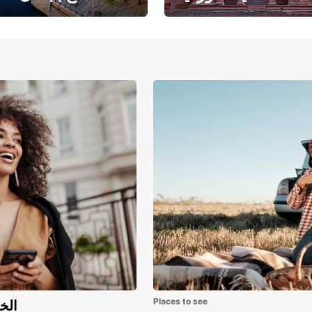
حبث الهندسة المعمارية
حيث يلتقي البحر ا
والتاريخ المذهل
بالرمال ا
Places to see
اكتشف مزايا 