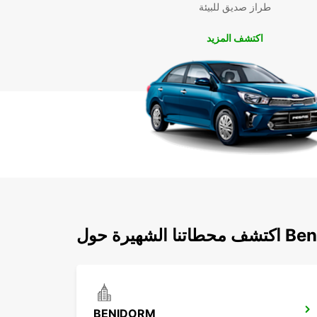
طراز صديق للبيئة
اكتشف المزيد
ة حول Benidorm
BENIDORM