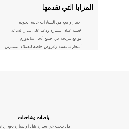
المزايا التي نقدمها
اختيار واسع من السيارات عالية الجودة
خدمة عملاء ممتازة ودعم على مدار الساعة
مواقع مريحة في جميع أنحاء بينايدورم
أسعار تنافسية وعروض خاصة للعملاء المميزين
كيفية الحجز مع Europcar
يمكنك حجز سيارتك بسهولة عبر موقعنا الإلكتروني أو من 
زيارة أقرب فرع لنا في بينايدورم. اختر السيارة التي تناس
احتياجاتك واستمتع بتجربة القيادة مع Europcar.
استكشف بينايدورم براحة وأمان
مع سيارة مستأجرة من Europcar، يمكنك استكشاف 
بينايدورم براحة وأمان. استمتع بالحرية والمرونة التي توفر
باصات وشاحنات
سيارتنا لتجربة سفر لا تُنسى في هذه الوجهة الرائعة.
هل تبحث عن سيارة نقل أو سيارة دفع رباع