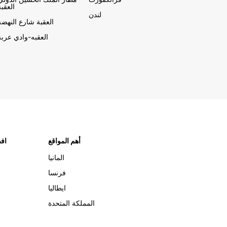
العقبة
لندن
العقبة شارع النهضة
العقبه-وادي عربة
أهم المواقع
افض
المانيا
فرنسا
ايطاليا
المملكة المتحدة