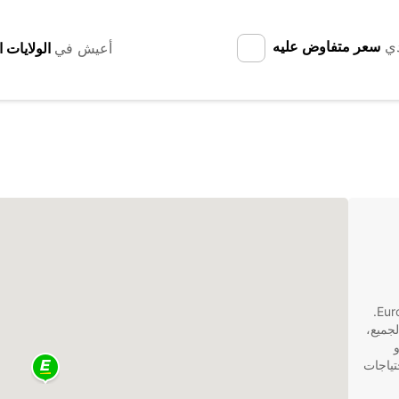
دي
سعر متفاوض عليه
أعيش في
استمتع بتجربة تأجير سيارة مميزة في بينايدورم مع Europcar.
جميع،
تياجات