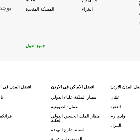
يوجد
البتراء
المملكة المتحدة
جميع الدول
ل المدن الاردن
افضل الاماكن في الاردن
افضل المدن في ال
عمّان
مطار الملكة علياء الدولي
با
العقبة
عمان-الصويفية
وادي رم
مطار الملك الحسين الدولي
فرانكف
العقبة
البتراء
العقبة شارع النهضة
العقبه-وادي عربة