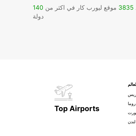
3835
موقع ليورب كار في اكثر من
140
دولة
عالم
ريس
روما
Top Airports
ورت
لندن