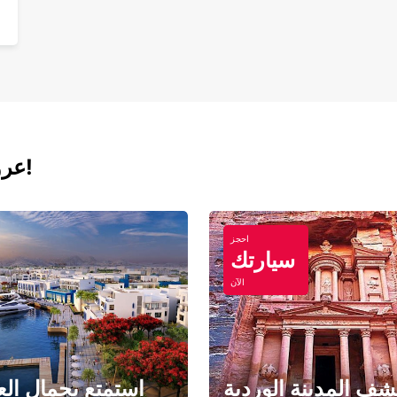
عروض اليوم لتأجير السيارات والفانات!
احجز
سيارتك
الآن
ف المدينة الوردية
استمتع بجمال الع