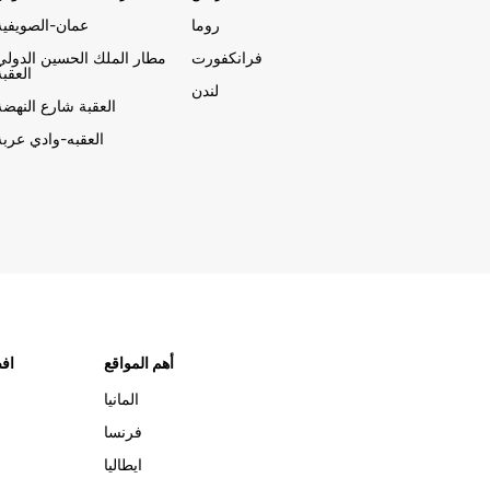
روما
عمان-الصويفية
فرانكفورت
مطار الملك الحسين الدولي
العقبة
لندن
العقبة شارع النهضة
العقبه-وادي عربة
أهم المواقع
افض
المانيا
فرنسا
ايطاليا