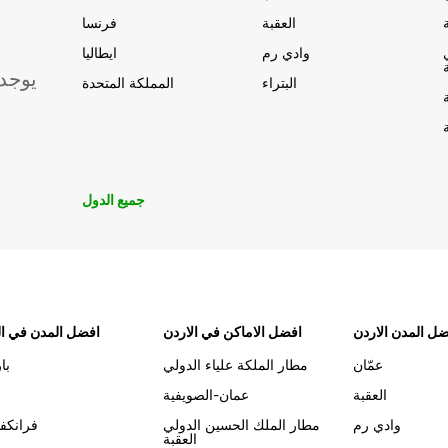
العقبة
فرنسا
وادي رم
ايطاليا
يوجد
البتراء
المملكة المتحدة
جميع الدول
ل المدن الاردن
افضل الاماكن في الاردن
افضل المدن في ال
عمّان
مطار الملكة علياء الدولي
با
العقبة
عمان-الصويفية
وادي رم
مطار الملك الحسين الدولي
فرانكف
العقبة