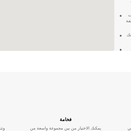
ت
فة
تك
لك.
ة بدون
حجز
فخامة
ي
يمكنك الاختيار من بين مجموعة واسعة من
وتت