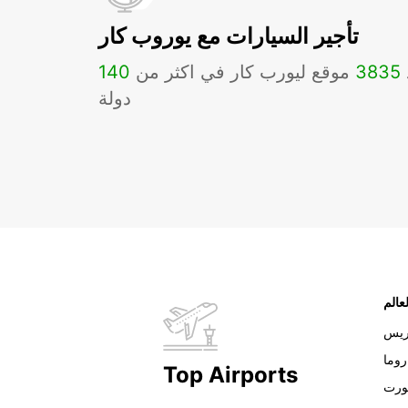
تأجير السيارات مع يوروب كار
3835
موقع ليورب كار في اكثر من
140
دولة
عالم
ريس
روما
Top Airports
ورت