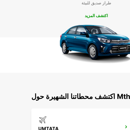
طراز صديق للبيئة
اكتشف المزيد
هيرة حول Mthatha
UMTATA