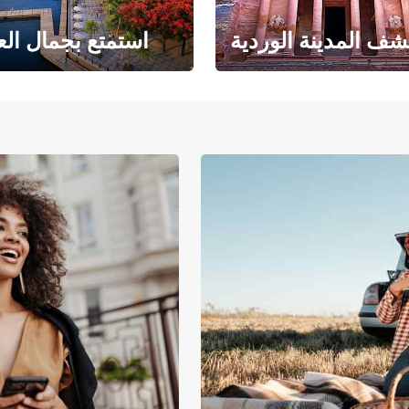
ف المدينة الوردية
استمتع بجمال الع
حبث الهندسة المعمارية
حيث يلتقي البحر ا
والتاريخ المذهل
بالرمال ا