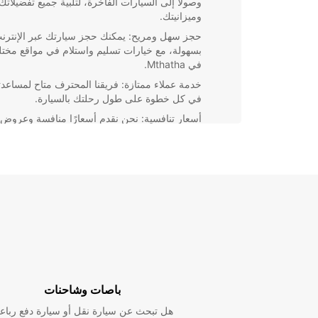
وصولاً إلى السيارات الفاخرة، لتلبية جميع تفضيلاتك
وميزانيتك.
حجز سهل ومريح: يمكنك حجز سيارتك عبر الإنترن
بسهولة، مع خيارات تسليم واستلام في مواقع مختل
في Mthatha.
خدمة عملاء ممتازة: فريقنا المحترف متاح لمساعد
في كل خطوة على طول رحلتك بالسيارة.
أسعار تنافسية: نحن نقدم أسعارًا منافسة وعروض
خاصة لضمان حصولك على أفضل قيمة مقابل أموا
ابحث عن Europcar في Mthatha لتجربة تأجير سيار
عناء واستمتع برحلتك بأقصى قدر من الراحة والسهولة. ا
اليوم واستعد لمغامرة لا تُنسى!
باصات وشاحنات
هل تبحث عن سيارة نقل أو سيارة دفع رباع