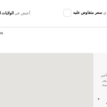
دي
سعر متفاوض عليه
أعيش في
ha
ات تأجير
ء كنت تزور
سبة