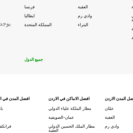
العقبة
فرنسا
وادي رم
ايطاليا
يوجد
البتراء
المملكة المتحدة
جميع الدول
ل المدن الاردن
افضل الاماكن في الاردن
افضل المدن في ال
عمّان
مطار الملكة علياء الدولي
با
العقبة
عمان-الصويفية
وادي رم
مطار الملك الحسين الدولي
فرانكف
العقبة