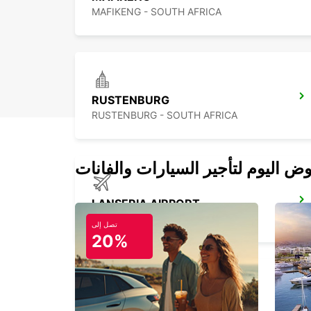
MAFIKENG - SOUTH AFRICA
RUSTENBURG
RUSTENBURG - SOUTH AFRICA
LANSERIA AIRPORT
JOHANNESBURG - SOUTH AFRICA
تصل إلى
20%
VANDERBIJLPARK