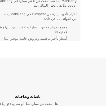
Europcar هي الخيار المثالي لك.
اختيار تأجير سيارة من Europcar ف
من الفوائد، بما في ذلك:
مجموعة واسعة من السيارات للاختيار من بينها وفقً
لاحتياجاتك.
أسعار تأجير تنافسية وعروض خاصة لتوفير المال.
خدمة عملاء ممتازة ودعم متواصل طوال فترة تأجي
مواقع فعالة في جميع أنحاء المدينة لتوفير أقرب ن
لاستلام وتسليم السيارة.
إذا كنت ترغب في استكشاف Mahikeng بأريحية 
فلا تتردد في حجز سيارة من Europcar اليوم.
باصات وشاحنات
هل تبحث عن سيارة نقل أو سيارة دفع رباع