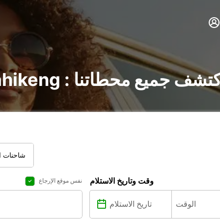
جير السيارات في Mahikeng : اكتشف جميع محطاتنا
شاحنات ال
وقت وتاريخ الاستلام
نفس موقع الإرجاع