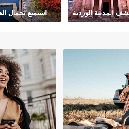
ف المدينة الوردية
استمتع بجمال الع
حبث الهندسة المعمارية
حيث يلتقي البحر ا
والتاريخ المذهل
بالرمال ا