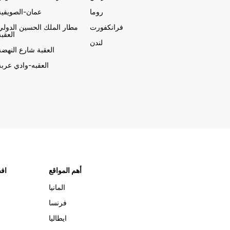
روما
عمان-الصويفية
فرانكفورت
مطار الملك الحسين الدولي
العقبة
لندن
العقبة شارع النهضة
العقبه-وادي عربة
أهم المواقع
افض
المانيا
فرنسا
ايطاليا