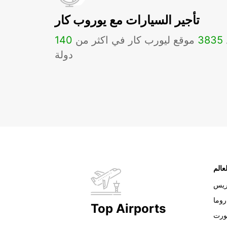
تأجير السيارات مع يوروب كار
3835
موقع ليورب كار في اكثر من
140
دولة
عالم
ريس
روما
Top Airports
ورت