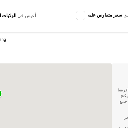
دي
سعر متفاوض عليه
أعيش في
eng
أفريقيا
يكنج
جميع
 في