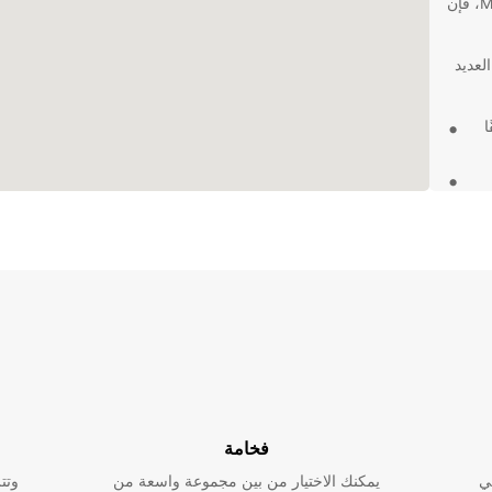
Mahikeng. إذا كنت تبحث عن تأجير سيارة في Mahikeng، فإن
ي Mahikeng يمنحك العديد
ا
رك.
قطة
وراحة تامة،
فخامة
ي
يمكنك الاختيار من بين مجموعة واسعة من
وتت