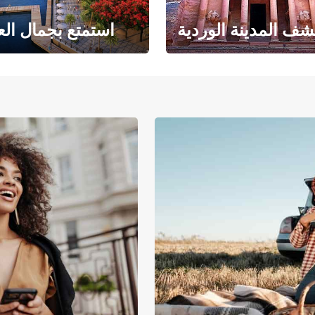
ف المدينة الوردية
استمتع بجمال الع
حبث الهندسة المعمارية
حيث يلتقي البحر ا
والتاريخ المذهل
بالرمال ا