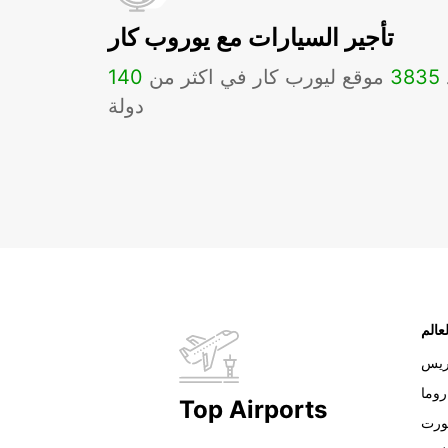
تأجير السيارات مع يوروب كار
3835
موقع ليورب كار في اكثر من
140
دولة
عالم
ريس
روما
Top Airports
ورت