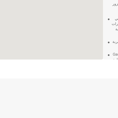
زور
ي
رات
ة
ربة
Gard
رة
 Garden Route District Municipality للعمل
لية
سى. اختر Europcar اليوم وقم