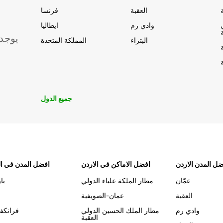
العقبة
فرنسا
وادي رم
ايطاليا
يوجد
البتراء
المملكة المتحدة
جميع الدول
ل المدن الاردن
افضل الاماكن في الاردن
افضل المدن في ال
عمّان
مطار الملكة علياء الدولي
با
العقبة
عمان-الصويفية
وادي رم
مطار الملك الحسين الدولي
فرانكف
العقبة