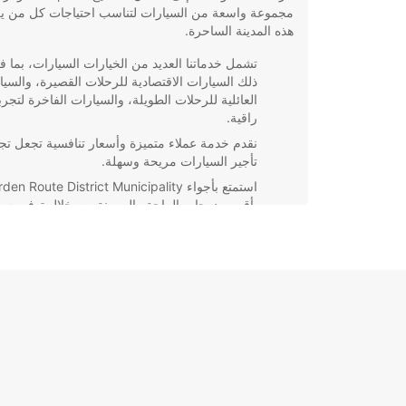
مجموعة واسعة من السيارات لتناسب احتياجات كل من ي
هذه المدينة الساحرة.
تشمل خدماتنا العديد من الخيارات السيارات، بما ف
ذلك السيارات الاقتصادية للرحلات القصيرة، والسيا
العائلية للرحلات الطويلة، والسيارات الفاخرة لتجرب
راقية.
نقدم خدمة عملاء متميزة وأسعار تنافسية تجعل تج
تأجير السيارات مريحة وسهلة.
استمتع بأجواء en Route District Municipality
بأقصى درجات الراحة والمرونة من خلال توفير سيا
تلبي جميع احتياجاتك.
سواء كنت تزور
أو للمتعة، Europcar تقدم لك خدمة تأجير السيارات المثا
التي تضمن لك تجربة سفر لا تن
بحجز سيارتك لتبدأ مغامرتك في هذه المدينة الرائعة!