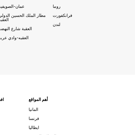
روما
عمان-الصويفية
فرانكفورت
مطار الملك الحسين الدولي
العقبة
لندن
العقبة شارع النهضة
العقبه-وادي عربة
أهم المواقع
افض
المانيا
فرنسا
ايطاليا