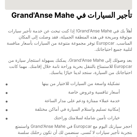
تأجير السيارات في Grand'Anse Mahe
أهلاً بك في Grand'Anse Mahe! إذا كنت تبحث عن خدمة تأجير سيارات
موثوقة ومريحة في هذه المنطقة الجميلة، فقد وصلت إلى المكان
المناسب. Europcar توفر مجموعة متنوعة من السيارات بأسعار منافسة
لتلبية جميع احتياجاتك.
بعد وصولك إلى Grand'Anse Mahe، يمكنك بسهولة استئجار سيارة من
Europcar للاستمتاع بالتنقل بحرية وراحة تامة خلال إقامتك. مهما كانت
احتياجاتك من السيارة، ستجد لدينا خيارًا يناسبك.
تشكيلة واسعة من السيارات للاختيار من بينها
أسعار تنافسية وعروض خاصة
خدمة عملاء ممتازة ودعم على مدار الساعة
إمكانية تسليم واستلام السيارة في أماكن مختلفة
خيارات تأمين شاملة لسلامتك وراحتك
احجز سيارتك اليوم مع Europcar في Grand'Anse Mahe واستمتع
بتجربة تأجير سيارات لا تُنسى. سنضمن لك أن تكون رحلتك سلسة