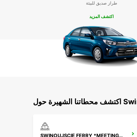
طراز صديق للبيئة
اكتشف المزيد
 Swinoujscie
SWINOUJSCIE FERRY *MEETING POINT*