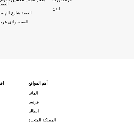
العقبة
لندن
العقبة شارع النهضة
العقبه-وادي عربة
أهم المواقع
افض
المانيا
فرنسا
ايطاليا
المملكة المتحدة