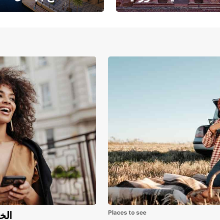
حبث الهندسة المعمارية
حيث يلتقي البحر ا
والتاريخ المذهل
بالرمال ا
Places to see
اكتشف مزايا 