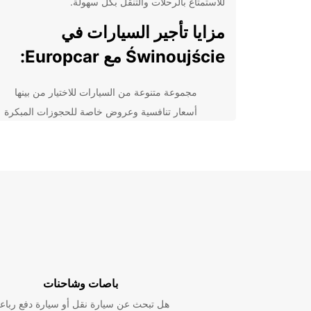
للاستمتاع بالرحلات والتنقل بكل سهولة.
مزايا تأجير السيارات في
Świnoujście مع Europcar:
مجموعة متنوعة من السيارات للاختيار من بينها
أسعار تنافسية وعروض خاصة للحجوزات المبكرة
خدمة العملاء على مدار الساعة لضمان راحتك
توفير خدمات تأجير السيارات في العديد من المواق
في Świnoujście
باختيار Europcar لتأجير سيارتك في e
على تجربة رائعة وسهلة لاكتشاف جمال هذه المدينة الساح
لا تتردد في الاتصال بنا اليوم لحجز سيارتك والبدء في مغا
في Świnoujście مع Europcar.
باصات وشاحنات
هل تبحث عن سيارة نقل أو سيارة دفع رباع