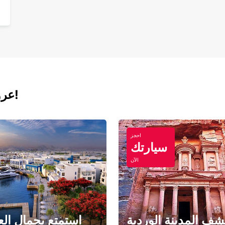
عروض اليوم لتأجير السيارات والفانات!
احجز
سيارتك
الآن
ف المدينة الوردية
استمتع بجمال الع