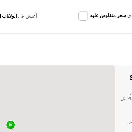
دي
سعر متفاوض عليه
أعيش في
جير
Europ هي الخيار الأمثل
بر