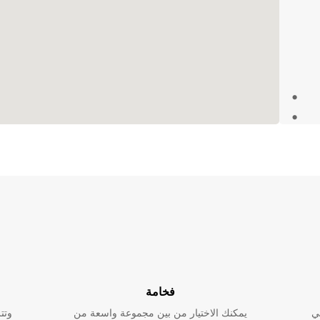
ع
Świnoujści، ستحصل
لية.
مرتك
فخامة
ي
يمكنك الاختيار من بين مجموعة واسعة من
وتت