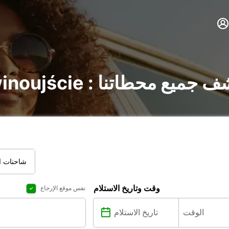
يارات في Świnoujście : اكتشف جميع محطاتنا
شاحنات ال
وقت وتاريخ الاستلام
نفس موقع الإرجاع