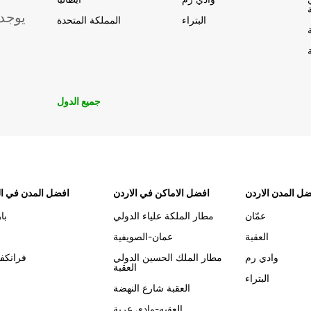
يوجد
البتراء
المملكة المتحدة
جميع الدول
ل المدن الاردن
افضل الاماكن في الاردن
افضل المدن في ال
عمّان
مطار الملكة علياء الدولي
با
العقبة
عمان-الصويفية
وادي رم
مطار الملك الحسين الدولي
فرانكف
العقبة
البتراء
العقبة شارع النهضة
العقبه-وادي عربة