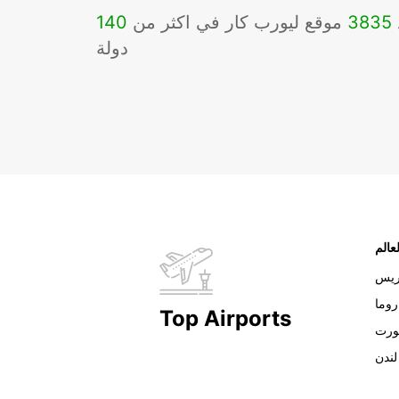
3835
موقع ليورب كار في اكثر من
140
دولة
عالم
ريس
روما
Top Airports
ورت
لندن