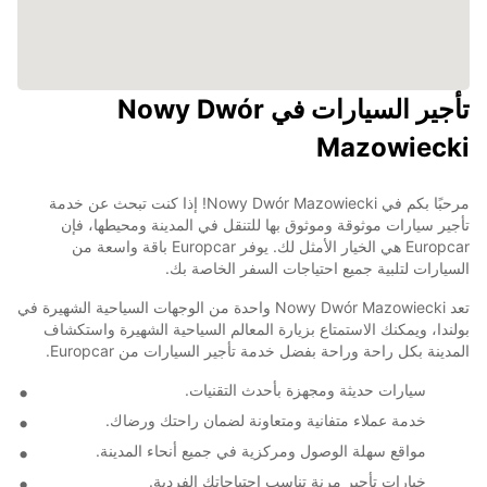
تأجير السيارات في Nowy Dwór
Mazowiecki
مرحبًا بكم في Nowy Dwór Mazowiecki! إذا كنت تبحث عن خدمة
تأجير سيارات موثوقة وموثوق بها للتنقل في المدينة ومحيطها، فإن
Europcar هي الخيار الأمثل لك. يوفر Europcar باقة واسعة من
السيارات لتلبية جميع احتياجات السفر الخاصة بك.
تعد Nowy Dwór Mazowiecki واحدة من الوجهات السياحية الشهيرة في
بولندا، ويمكنك الاستمتاع بزيارة المعالم السياحية الشهيرة واستكشاف
المدينة بكل راحة وراحة بفضل خدمة تأجير السيارات من Europcar.
سيارات حديثة ومجهزة بأحدث التقنيات.
خدمة عملاء متفانية ومتعاونة لضمان راحتك ورضاك.
مواقع سهلة الوصول ومركزية في جميع أنحاء المدينة.
خيارات تأجير مرنة تناسب احتياجاتك الفردية.