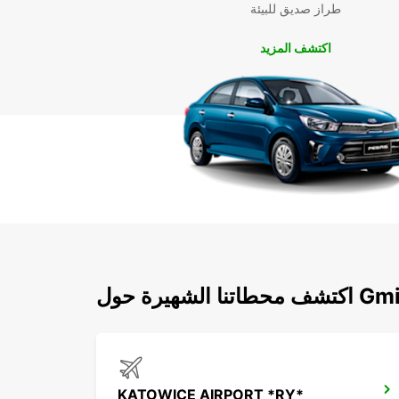
طراز صديق للبيئة
اكتشف المزيد
Gmina Oza
KATOWICE AIRPORT *RY*