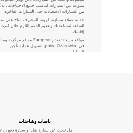
متنوعة من السيارات لتناسب جميع الاحتياجات، بدءًا
من السيارات الاقتصادية حتى السيارات الفاخرة.
خدمة عملاء ممتازة: فريقنا المحترف متاح على مدا
الساعة لمساعدتك وتقديم الدعم اللازم خلال فترة
إقامتك.
مواقع مريحة: تقدم Europcar مواقع مركزية
في gmina Ożarowice لتسهيل عملية تأجير
السيارات.
سواء كنت مسافرًا للعمل أو للترفيه، يمكننا تلبية احتياجات
بكفاءة واحترافية. اختر Europcar لتجربة تأجير السيارات
السلسة والموثوقة في gmina Ożarowice. نحن 
وجعل رحلتك ممتعة ومريحة.
باصات وشاحنات
هل تبحث عن سيارة نقل أو سيارة دفع رباع