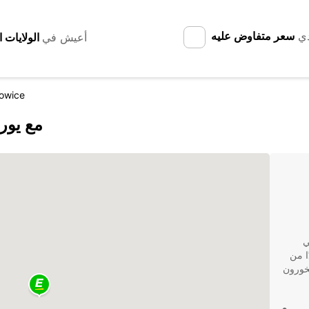
دي
سعر متفاوض عليه
أعيش في
owice
اكتشف na Ożarowice
ي
 يعتبر Europcar واحدًا من
خورون