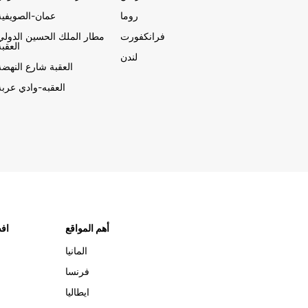
روما
عمان-الصويفية
فرانكفورت
مطار الملك الحسين الدولي
العقبة
لندن
العقبة شارع النهضة
العقبه-وادي عربة
أهم المواقع
افض
المانيا
فرنسا
ايطاليا