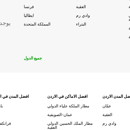
العقبة
فرنسا
وادي رم
ايطاليا
يوجد
البتراء
المملكة المتحدة
جميع الدول
ل المدن الاردن
افضل الاماكن في الاردن
افضل المدن في ال
عمّان
مطار الملكة علياء الدولي
با
العقبة
عمان-الصويفية
وادي رم
مطار الملك الحسين الدولي
فرانكف
العقبة