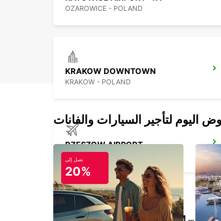
OZAROWICE - POLAND
KRAKOW DOWNTOWN
KRAKOW - POLAND
RZESZOW AIRPORT
JASIONKA - POLAND
تصل إلى
20%
WARSAW NOVOTEL CENTRUM MEETINGPOINT