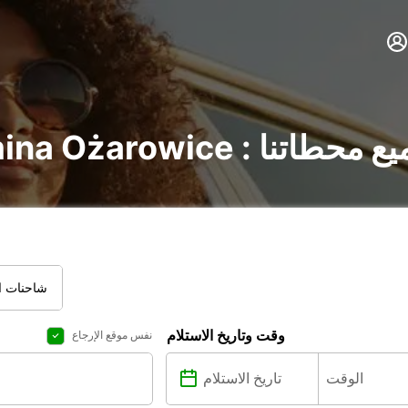
gmina O : اكتشف جميع محطاتنا
شاحنات ال
وقت وتاريخ الاستلام
نفس موقع الإرجاع