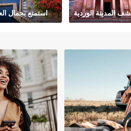
ف المدينة الوردية
استمتع بجمال الع
حبث الهندسة المعمارية
حيث يلتقي البحر ا
والتاريخ المذهل
بالرمال ا