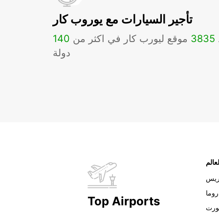
تأجير السيارات مع يوروب كار
3835
موقع ليورب كار في اكثر من
140
دولة
عالم
ريس
روما
Top Airports
ورت