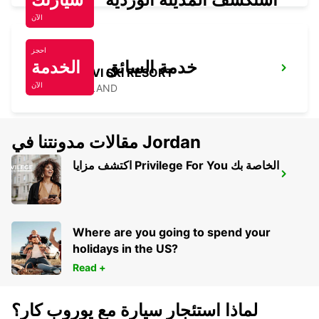
الآن
احجز
خدمة السائق
الخدمة
KITTILÄ, LEVI SKI RESORT
الآن
SIRKKA - FINLAND
مقالات مدونتنا في Jordan
اكتشف مزايا Privilege For You الخاصة بك
KITTILÄ AIRPORT
KITTILA - FINLAND
Where are you going to spend your
holidays in the US?
Read +
لماذا استئجار سيارة مع يوروب كار؟