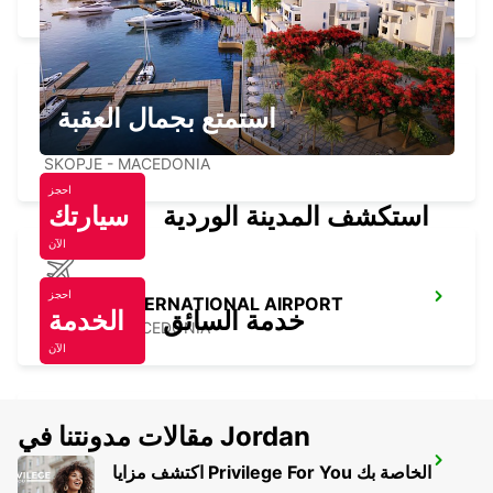
استمتع بجمال العقبة
SKOPJE ALEKSANDAR PALACE HOTEL
SKOPJE - MACEDONIA
احجز
استكشف المدينة الوردية
سيارتك
الآن
احجز
SKOPJE INTERNATIONAL AIRPORT
خدمة السائق
الخدمة
SKOPJE - MACEDONIA
الآن
مقالات مدونتنا في Jordan
IOANNINA AIRPORT
اكتشف مزايا Privilege For You الخاصة بك
EXOHI IOANNINA - GREECE