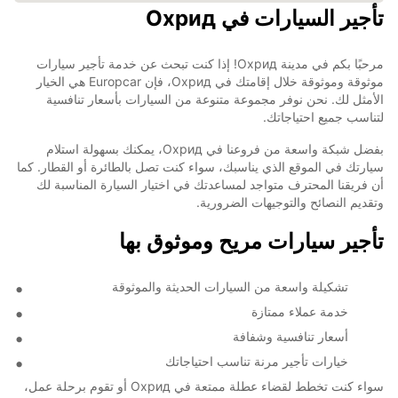
تأجير السيارات في Охрид
مرحبًا بكم في مدينة Охрид! إذا كنت تبحث عن خدمة تأجير سيارات
موثوقة وموثوقة خلال إقامتك في Охрид، فإن Europcar هي الخيار
الأمثل لك. نحن نوفر مجموعة متنوعة من السيارات بأسعار تنافسية
لتناسب جميع احتياجاتك.
بفضل شبكة واسعة من فروعنا في Охрид، يمكنك بسهولة استلام
سيارتك في الموقع الذي يناسبك، سواء كنت تصل بالطائرة أو القطار. كما
أن فريقنا المحترف متواجد لمساعدتك في اختيار السيارة المناسبة لك
وتقديم النصائح والتوجيهات الضرورية.
تأجير سيارات مريح وموثوق بها
تشكيلة واسعة من السيارات الحديثة والموثوقة
خدمة عملاء ممتازة
أسعار تنافسية وشفافة
خيارات تأجير مرنة تناسب احتياجاتك
سواء كنت تخطط لقضاء عطلة ممتعة في Охрид أو تقوم برحلة عمل،