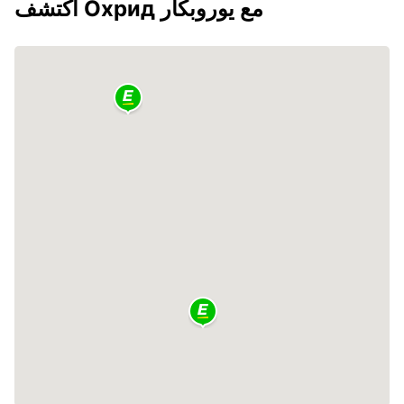
اكتشف Охрид مع يوروبكار