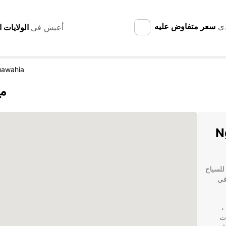
دي
سعر متفاوض عليه
أعيش في
uawahia
اكتش
ارات للسياح
في
عندما تختار Europcar لتأجير سيارتك في Ngāruawāhia ،
ت