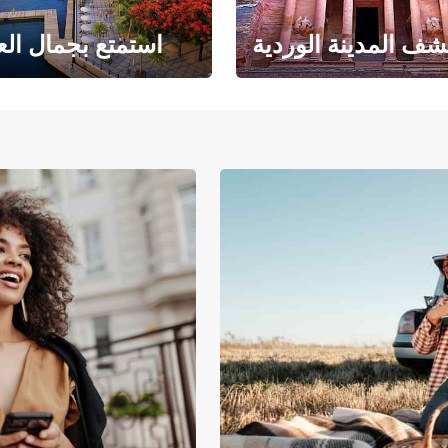
ف المدينة الوردية
استمتع بجمال الع
حبث الهندسة المعمارية
حيث يلتقي البحر ا
والتاريخ المذهل
بالرمال ا