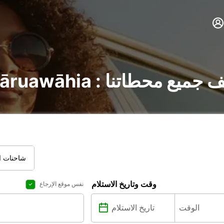
ات في Ngāruawāhia : اكتشف جميع محطاتنا
شاحنات ال
وقت وتاريخ الاستلام
نفس موقع الإرجاع