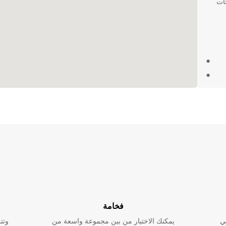
جات
N بكل
مة أو
وم
فخامة
ي
يمكنك الاختيار من بين مجموعة واسعة من
وتت
 إلى