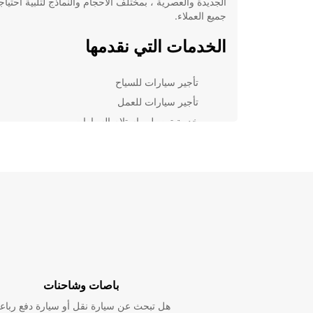
الجديدة والعصرية ، بمختلف الأحجام والنماذج لتلبية احتيا
جميع العملاء.
الخدمات التي نقدمها
تأجير سيارات للسياح
تأجير سيارات للعمل
خدمة توصيل واستلام السيارات
خدمة دعم على مدار الساعة
بفضل Europcar ، يمكنك استكشاف gāruawāhia
سهولة وراحة ، دون الحاجة للانتظار على وسائل النقل العا
الاعتماد على تكاليف سائق خاص.
سواء كنت تزور المعالم السياحية الرائعة في المدينة أو تق
برحلة عمل مهمة ، Europcar يمكن أن توفر لك السيارة
المناسبة لتلبية احتياجاتك وجدولك.
احجز مع Europcar اليوم
باصات وشاحنات
هل تبحث عن سيارة نقل أو سيارة دفع رباع
لا تتردد في الاتصال بنا اليوم لحجز سيارتك لرحلتك القادمة