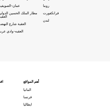
روما
عمان-الصويفية
فرانكفورت
مطار الملك الحسين الدولي
العقبة
لندن
العقبة شارع النهضة
العقبه-وادي عربة
أهم المواقع
افض
المانيا
فرنسا
ايطاليا