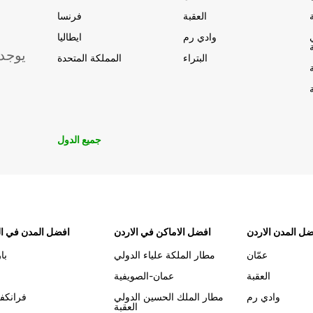
العقبة
فرنسا
وادي رم
ايطاليا
يوجد
البتراء
المملكة المتحدة
جميع الدول
ل المدن الاردن
افضل الاماكن في الاردن
افضل المدن في ال
عمّان
مطار الملكة علياء الدولي
با
العقبة
عمان-الصويفية
وادي رم
مطار الملك الحسين الدولي
فرانكف
العقبة