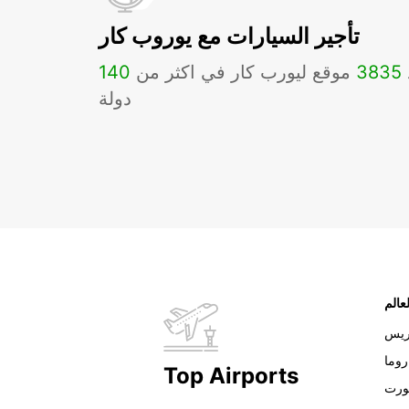
تأجير السيارات مع يوروب كار
3835
موقع ليورب كار في اكثر من
140
دولة
عالم
ريس
روما
Top Airports
ورت